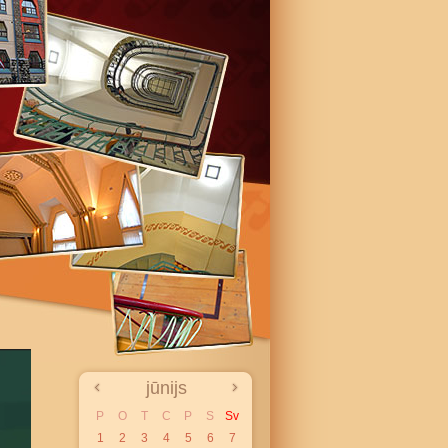
jūnijs
P
O
T
C
P
S
Sv
1
2
3
4
5
6
7