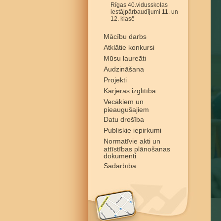
Rīgas 40.vidusskolas
iestājpārbaudījumi 11. un
12. klasē
Mācību darbs
Atklātie konkursi
Mūsu laureāti
Audzināšana
Projekti
Karjeras izglītība
Vecākiem un
pieaugušajiem
Datu drošība
Publiskie iepirkumi
Normatīvie akti un
attīstības plānošanas
dokumenti
Sadarbība