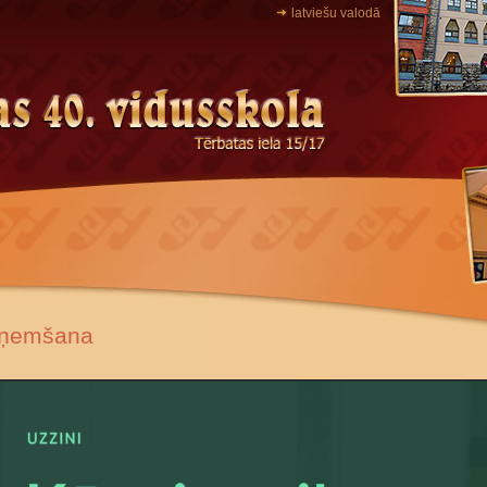
latviešu valodā
ņemšana