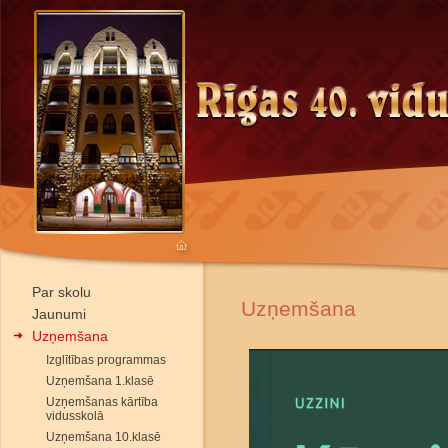
Par skolu
Uzņemšana
Jaunumi
Uzņemšana
Izglītības programmas
Uzņemšana 1.klasē
Uzņemšanas kārtība
vidusskolā
Uzņemšana 10.klasē