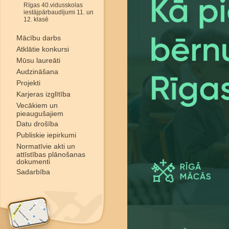
Rīgas 40.vidusskolas
iestājpārbaudījumi 11. un
12. klasē
Mācību darbs
Atklātie konkursi
Mūsu laureāti
Audzināšana
Projekti
Karjeras izglītība
Vecākiem un
pieaugušajiem
Datu drošība
Publiskie iepirkumi
Normatīvie akti un
attīstības plānošanas
dokumenti
Sadarbība