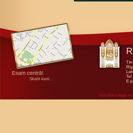
R
Tēr
Rīg
Lat
Esam centrā!
Tel
Skatīt karti...
E-p
2010-2026 © Rīgas 40. 