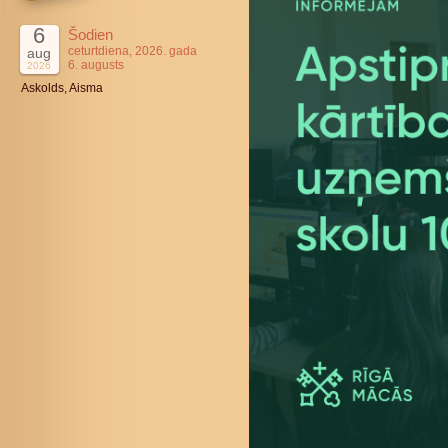
6
Šodien
ceturtdiena, 2026. gada
aug
6. augusts
2026
Askolds, Aisma