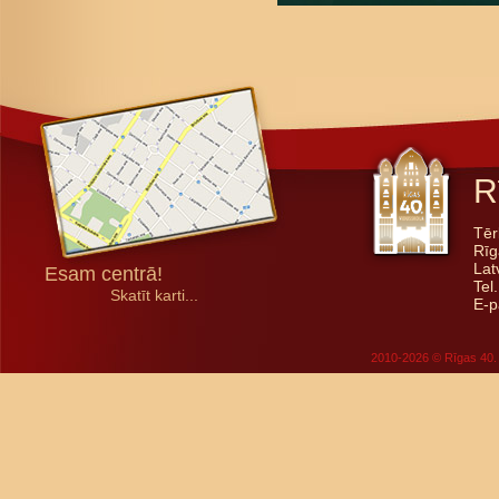
R
Tēr
Rīg
Lat
Esam centrā!
Tel
Skatīt karti...
E-p
2010-2026 © Rīgas 40. 