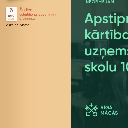
6
Šodien
ceturtdiena, 2026. gada
aug
6. augusts
2026
Askolds, Aisma