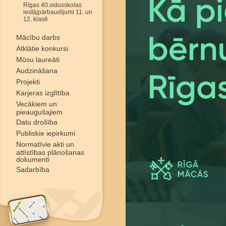
Rīgas 40.vidusskolas
iestājpārbaudījumi 11. un
12. klasē
Mācību darbs
Atklātie konkursi
Mūsu laureāti
Audzināšana
Projekti
Karjeras izglītība
Vecākiem un
pieaugušajiem
Datu drošība
Publiskie iepirkumi
Normatīvie akti un
attīstības plānošanas
dokumenti
Sadarbība