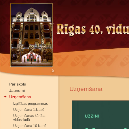
Par skolu
Uzņemšana
Jaunumi
Uzņemšana
Izglītības programmas
Uzņemšana 1.klasē
Uzņemšanas kārtība
vidusskolā
Uzņemšana 10.klasē