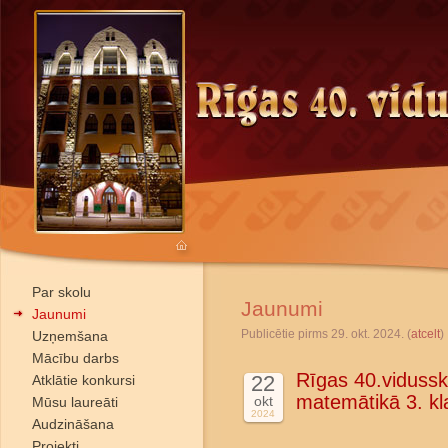
Par skolu
Jaunumi
Jaunumi
Publicētie pirms 29. okt. 2024. (
atcelt
)
Uzņemšana
Mācību darbs
Rīgas 40.vidussk
22
Atklātie konkursi
matemātikā 3. kl
okt
Mūsu laureāti
2024
Audzināšana
Projekti