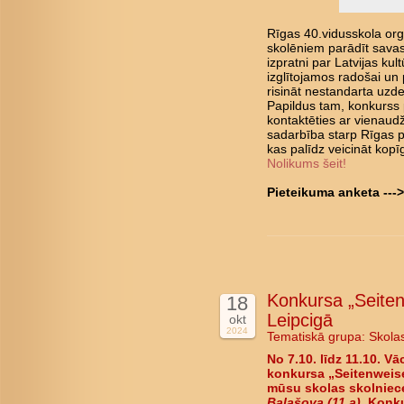
Rīgas 40.vidusskola orga
skolēniem parādīt savas
izpratni par Latvijas kul
izglītojamos radošai un 
risināt nestandarta uz
Papildus tam, konkurss 
kontaktēties ar vienaudž
sadarbība starp Rīgas p
kas palīdz veicināt kopīg
Nolikums šeit!
Pieteikuma anketa ---
Konkursa „Seiten
18
Leipcigā
okt
2024
Tematiskā grupa:
Skola
No 7.10. līdz 11.10. V
konkursa „Seitenweise
mūsu skolas skolnie
Balašova (11.a)
.
Konkur