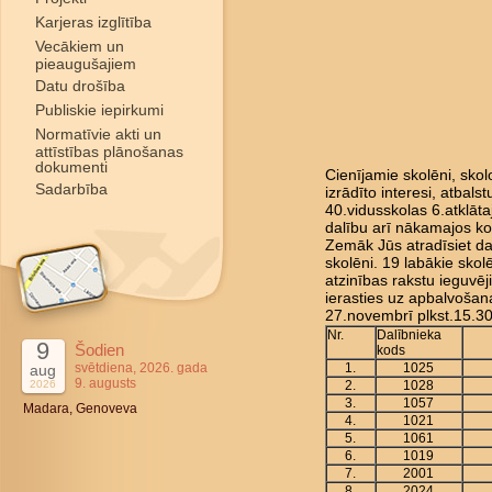
Karjeras izglītība
Vecākiem un
pieaugušajiem
Datu drošība
Publiskie iepirkumi
Normatīvie akti un
attīstības plānošanas
dokumenti
Cienījamie skolēni, skol
Sadarbība
izrādīto interesi, atbal
40.vidusskolas 6.atklāt
dalību arī nākamajos k
Zemāk Jūs atradīsiet da
skolēni. 19 labākie skol
atzinības rakstu ieguvēji
ierasties uz apbalvoša
27.novembrī plkst.15.30
Nr.
Dalībnieka
9
Šodien
kods
svētdiena, 2026. gada
1.
1025
aug
9. augusts
2026
2.
1028
3.
1057
Madara, Genoveva
4.
1021
5.
1061
6.
1019
7.
2001
8.
2024