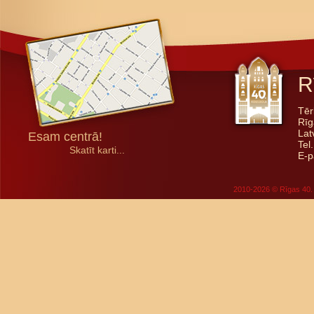
R
Tēr
Rīg
Lat
Esam centrā!
Tel
Skatīt karti...
E-p
2010-2026 © Rīgas 40. 