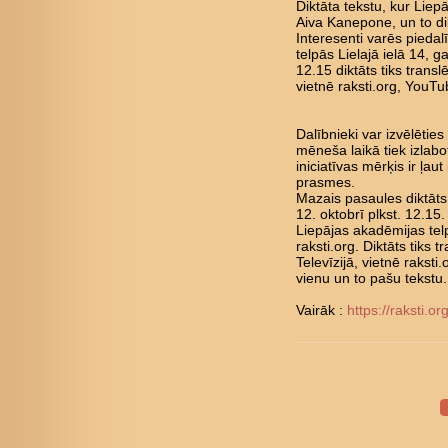
Diktāta tekstu, kur Liepā
Aiva Kanepone, un to di
Interesenti varēs pieda
telpās Lielajā ielā 14, ga
12.15 diktāts tiks translē
vietnē raksti.org, YouT
Dalībnieki var izvēlēties
mēneša laikā tiek izlabot
iniciatīvas mērķis ir ļa
prasmes.
Mazais pasaules diktāts
12. oktobrī plkst. 12.15
Liepājas akadēmijas telp
raksti.org. Diktāts tiks t
Televīzijā, vietnē raksti
vienu un to pašu tekstu.
Vairāk :
https://raksti.or