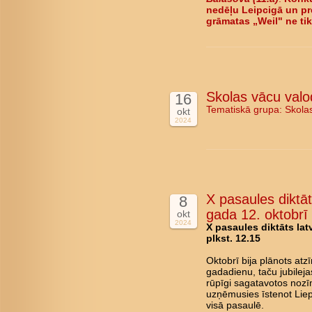
nedēļu Leipcigā un pr
grāmatas „Weil" ne tik
Skolas vācu valod
16
Tematiskā grupa:
Skola
okt
2024
X pasaules diktāt
8
gada 12. oktobrī 
okt
2024
X pasaules diktāts lat
plkst. 12.15
Oktobrī bija plānots atz
gadadienu, taču jubileja
rūpīgi sagatavotos noz
uzņēmusies īstenot Liepā
visā pasaulē.