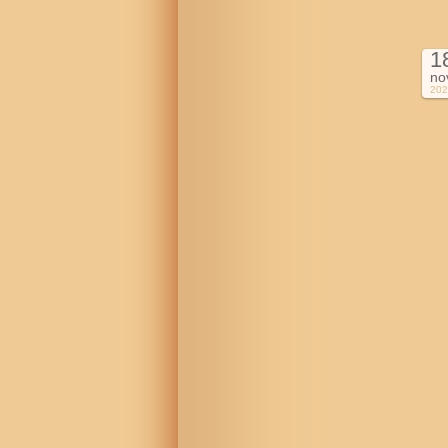
1
no
202