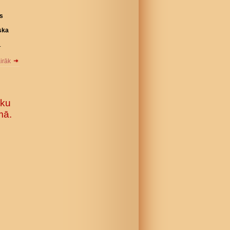
as
ska
.
airāk
āku
mā.