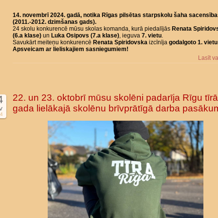
14. novembrī 2024. gadā, notika Rīgas pilsētas starpskolu šaha sacensīb
(2011.-2012. dzimšanas gads).
24 skolu konkurencē mūsu skolas komanda, kurā piedalījās
Renata Spiridov
(6.a klase)
un
Luka Osipovs (7.a klase)
, ieguva
7. vietu
.
Savukārt meiteņu konkurencē
Renata Spiridovska
izcīnīja
godalgoto 1. vietu
Apsveicam ar lieliskajiem sasniegumiem!
Lasīt v
22. un 23. oktobrī mūsu skolēni padarīja Rīgu tīr
4
gada lielākajā skolēnu brīvprātīgā darba pasāku
v
4