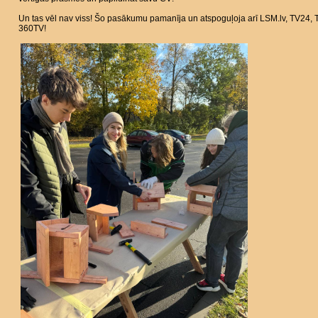
Un tas vēl nav viss! Šo pasākumu pamanīja un atspoguļoja arī LSM.lv, TV24,
360TV!