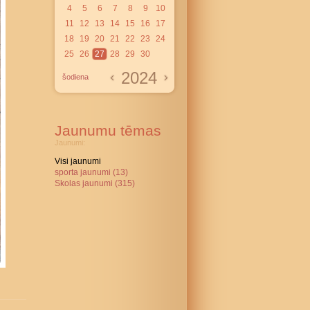
4
5
6
7
8
9
10
11
12
13
14
15
16
17
18
19
20
21
22
23
24
25
26
27
28
29
30
2024
šodiena
Jaunumu tēmas
Jaunumi:
Visi jaunumi
sporta jaunumi (13)
Skolas jaunumi (315)