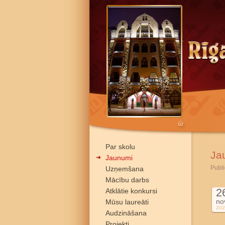
Par skolu
Ja
Jaunumi
Publi
Uzņemšana
Mācību darbs
2
Atklātie konkursi
no
Mūsu laureāti
202
Audzināšana
Projekti