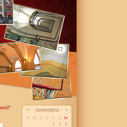
eni!”
novembris
P
O
T
C
P
S
Sv
1
2
3