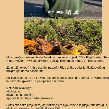
Mūsu skolas parlamenta dalībnieki organizēja projektu "Tīra Rīga" sadarbībā 
Rīgas Mežiem, MySchoolMerch, Baltijas Reģionālo Fondu un Rīgas domi.
22. un 23. oktobrī mūsu skolēni padarīja Rīgu tīrāku gada lielākajā skolēnu
brīvprātīgā darba pasākumā.
Ap 100 skolēnu no 24 Latvijas skolām sapulcējās Rīgas centrā un Mārupes n
lai sakoptu apkārtni un parūpēties par dabu!
5 stundu laikā viņi:
vācā lapas,
būvējā putnu būrīšus,
apguvā brīvprātīgā darba prasmes!
Pateicoties šīm projektam, vidusskolēniem bija iespēja iegūt jaunus draugus,
vērtīgas prasmes un papildināt savu CV!