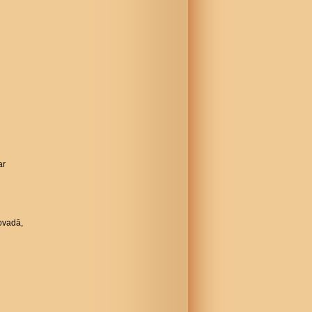
ar
ovadā,