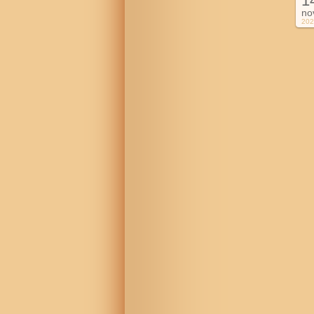
1
no
202