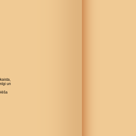
kaista,
mīgi un
plēša