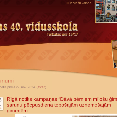
latviešu valodā
unumi
cētie pirms 27. nov. 2024. (
atcelt
)
Rīgā notiks kampaņas “Dāvā bērniem mīlošu ģim
6
sarunu pēcpusdiena topošajām uzņemošajām
v
4
ģimenēm