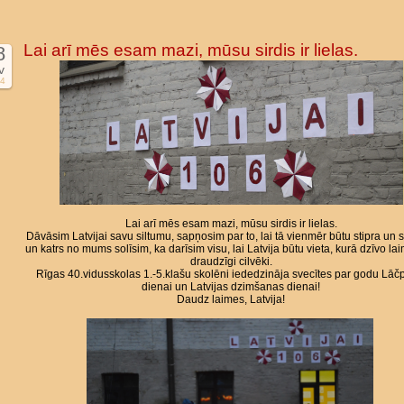
Lai arī mēs esam mazi, mūsu sirdis ir lielas.
8
v
4
Lai arī mēs esam mazi, mūsu sirdis ir lielas.
Dāvāsim Latvijai savu siltumu, sapņosim par to, lai tā vienmēr būtu stipra un s
un katrs no mums solīsim, ka darīsim visu, lai Latvija būtu vieta, kurā dzīvo lai
draudzīgi cilvēki.
Rīgas 40.vidusskolas 1.-5.klašu skolēni iededzināja svecītes par godu Lāč
dienai un Latvijas dzimšanas dienai!
Daudz laimes, Latvija!