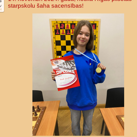
4
starpskolu šaha sacensības!
v
4