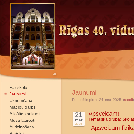
Par skolu
Jaunumi
Jaunumi
Publicētie pirms 24. mar. 2025. (
atcelt
)
Uzņemšana
Mācību darbs
Apsveicam!
21
Atklātie konkursi
Tematiskā grupa:
Skola
mar
Mūsu laureāti
2025
Audzināšana
Apsveicam fizika
Projekti