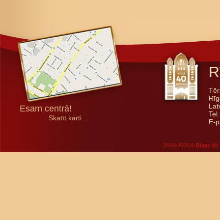
R
Tēr
Rīg
Lat
Esam centrā!
Tel
Skatīt karti...
E-p
2010-2026 © Rīgas 40. 