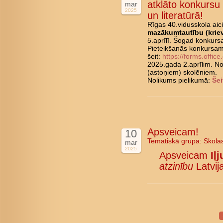
atklāto konkursu
mar
2025
un literatūrā!
Rīgas 40.vidusskola aic
mazākumtautību (kriev
5.aprīlī. Šogad konkurs
Pieteikšanās konkursam 
šeit:
https://forms.offic
2025.gada 2.aprīlim. No 
(astoņiem) skolēniem.
Nolikums pielikumā:
Šei
Apsveicam!
10
Tematiskā grupa:
Skola
mar
2025
Apsveicam
Iļ
atzinību
Latvija