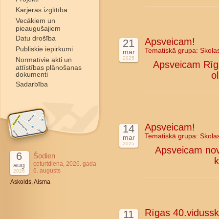
Karjeras izglītība
Vecākiem un
pieaugušajiem
Datu drošība
Apsveicam!
21
Publiskie iepirkumi
Tematiskā grupa:
Skola
mar
2025
Normatīvie akti un
Apsveicam Rīga
attīstības plānošanas
o
dokumenti
Sadarbība
Apsveicam!
14
Tematiskā grupa:
Skola
mar
2025
Apsveicam nova
6
Šodien
k
ceturtdiena, 2026. gada
aug
6. augusts
2026
Askolds, Aisma
Rīgas 40.vidussk
11