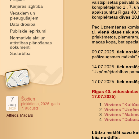
valstspilsētas pašvaldīb
Karjeras izglītība
komplektējamo 1., 7. un
apakšpunktu Rīgas 40. 
Vecākiem un
komplektētas
divas 10.
pieaugušajiem
Datu drošība
Pēc Uzņemšanas komisij
Publiskie iepirkumi
t.i.
vienā klasē tiek apv
priekšmetos, piemēram, l
Normatīvie akti un
mācās kopā, bet special
attīstības plānošanas
dokumenti
09.07.2025.
tiek noslē
Sadarbība
pašizaugsmes māksla" v
14.07.2025.
tiek noslē
"Uzņēmējdarbības pamat
17.07.2025.
tiek noslē
Rīgas 40. vidusskolas
17.07.2025)
7
Šodien
piektdiena, 2026. gada
aug
Virziens "Kultū
7. augusts
2026
Virziens "Uzņēm
Virziens "Matem
Alfrēds, Madars
Virziens "Dabas
Lūdzu meklēt savu kodu
bija norādīts.