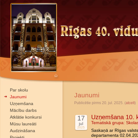
Par skolu
Jaunumi
Jaunumi
Publicētie pirms 20. jul. 2025. (
atcelt
)
Uzņemšana
Mācību darbs
Uzņemšana 10. k
17
Atklātie konkursi
Tematiskā grupa:
Skola
jul
Mūsu laureāti
2025
Audzināšana
Saskaņā ar Rīgas valstsp
departamenta 02.04.202
Projekti