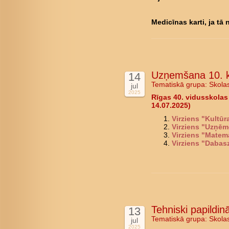
Medicīnas karti, ja tā
Uzņemšana 10. k
14
Tematiskā grupa:
Skola
jul
2025
Rīgas 40. vidusskolas
14.07.2025)
Virziens "Kultū
Virziens "Uzņēm
Virziens "Matem
Virziens "Dabas
Tehniski papildi
13
Tematiskā grupa:
Skola
jul
2025