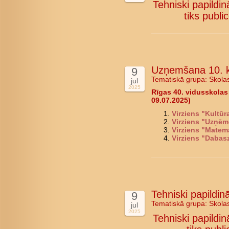
Tehniski papildi
tiks public
Uzņemšana 10. k
9
Tematiskā grupa:
Skola
jul
2025
Rīgas 40. vidusskolas
09.07.2025)
Virziens "Kultū
Virziens "Uzņēm
Virziens "Matem
Virziens "Dabas
Tehniski papildi
9
Tematiskā grupa:
Skola
jul
2025
Tehniski papildi