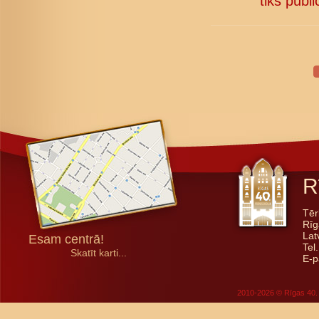
tiks publi
R
Tēr
Rīg
Lat
Esam centrā!
Tel
Skatīt karti...
E-p
2010-2026 © Rīgas 40. 