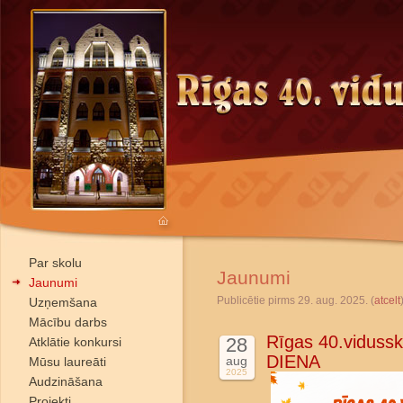
Par skolu
Jaunumi
Jaunumi
Publicētie pirms 29. aug. 2025. (
atcelt
Uzņemšana
Mācību darbs
Rīgas 40.viduss
28
Atklātie konkursi
DIENA
aug
Mūsu laureāti
2025
Audzināšana
Projekti