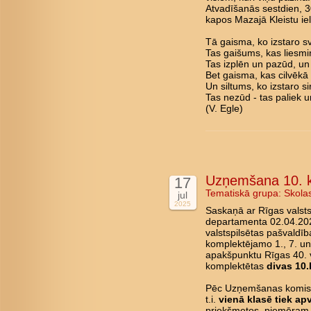
Atvadīšanās sestdien, 3
kapos Mazajā Kleistu ie
Tā gaisma, ko izstaro s
Tas gaišums, kas liesmi
Tas izplēn un pazūd, un 
Bet gaisma, kas cilvēkā 
Un siltums, ko izstaro si
Tas nezūd - tas paliek u
(V. Egle)
Uzņemšana 10. k
17
Tematiskā grupa:
Skola
jul
2025
Saskaņā ar Rīgas valstsp
departamenta 02.04.202
valstspilsētas pašvaldīb
komplektējamo 1., 7. un
apakšpunktu Rīgas 40. 
komplektētas
divas 10.
Pēc Uzņemšanas komisij
t.i.
vienā klasē tiek apv
priekšmetos, piemēram, l