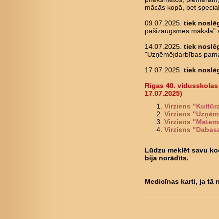
mācās kopā, bet special
09.07.2025.
tiek noslē
pašizaugsmes māksla" v
14.07.2025.
tiek noslē
"Uzņēmējdarbības pamat
17.07.2025.
tiek noslē
Rīgas 40. vidusskolas
17.07.2025)
Virziens "Kultū
Virziens "Uzņēm
Virziens "Matem
Virziens "Dabas
Lūdzu meklēt savu kodu
bija norādīts.
Medicīnas karti, ja tā