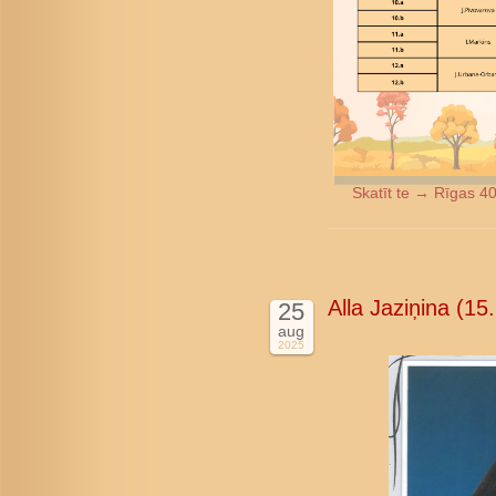
Skatīt te → Rīgas 4
Alla Jaziņina (1
25
aug
2025