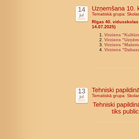
Uzņemšana 10. k
14
Tematiskā grupa:
Skola
jul
2025
Rīgas 40. vidusskolas
14.07.2025)
Virziens "Kultū
Virziens "Uzņēm
Virziens "Matem
Virziens "Dabas
Tehniski papildi
13
Tematiskā grupa:
Skola
jul
2025
Tehniski papildi
tiks public