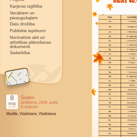
Karjeras izglītība
Vecākiem un
pieaugušajiem
Datu drošība
Publiskie iepirkumi
Normatīvie akti un
attīstības plānošanas
dokumenti
Sadarbība
8
Šodien
sestdiena, 2026. gada
aug
8. augusts
2026
Mudīte, Vladislavs, Vladislava