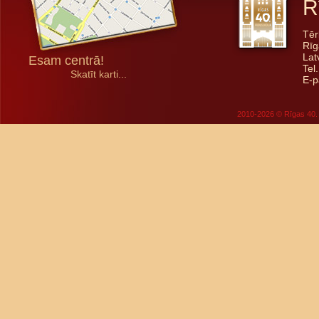
R
Tēr
Rīg
Lat
Esam centrā!
Tel
Skatīt karti...
E-p
2010-2026 © Rīgas 40. 