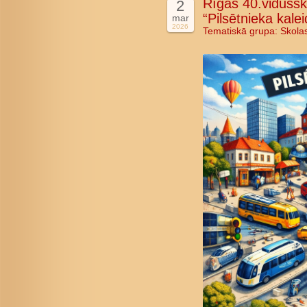
Rīgas 40.vidussk
2
“Pilsētnieka kale
mar
2026
Tematiskā grupa:
Skola