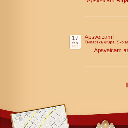
Apsveicam Rīgas
Apsveicam!
17
Tematiskā grupa:
Skola
feb
2026
Apsveicam at