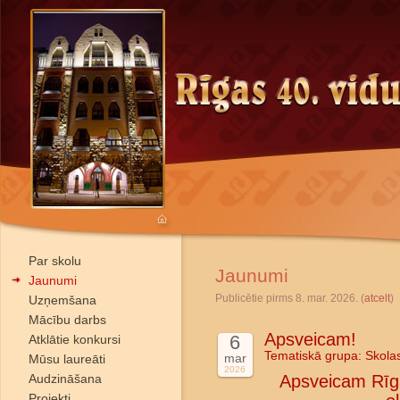
Par skolu
Jaunumi
Jaunumi
Publicētie pirms 8. mar. 2026. (
atcelt
)
Uzņemšana
Mācību darbs
Apsveicam!
6
Atklātie konkursi
Tematiskā grupa:
Skola
mar
Mūsu laureāti
2026
Audzināšana
Apsveicam Rīga
Projekti