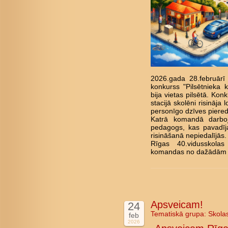
2026.gada 28.februārī 
konkurss "Pilsētnieka
k
bija vietas pilsētā. Kon
stacijā skolēni risināja
personīgo dzīves pieredz
Katrā komandā darbojā
pedagogs, kas pavadīj
risināšanā nepiedalījās.
Rīgas 40.vidusskolas
komandas no dažādām 
Apsveicam!
24
Tematiskā grupa:
Skola
feb
2026