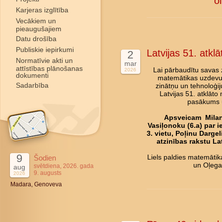
o
Karjeras izglītība
Vecākiem un
pieaugušajiem
Datu drošība
Publiskie iepirkumi
Latvijas 51. atk
2
Normatīvie akti un
mar
attīstības plānošanas
Lai pārbaudītu savas
2026
dokumenti
matemātikas uzdevum
Sadarbība
zinātņu un tehnoloģi
Latvijas 51. atklāto
pasākums u
Apsveicam Milanu
Vasiļonoku (6.a) par i
3. vietu, Poļinu Dargel
atzinības rakstu La
9
Šodien
Liels paldies matemātik
un Oļega
svētdiena, 2026. gada
aug
9. augusts
2026
Madara, Genoveva