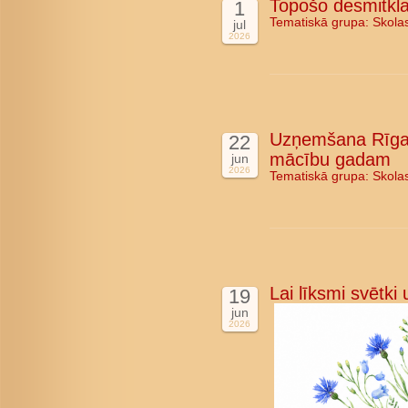
Topošo desmitkla
1
Tematiskā grupa:
Skola
jul
2026
Uzņemšana Rīgas
22
mācību gadam
jun
2026
Tematiskā grupa:
Skola
Lai līksmi svētki
19
jun
2026