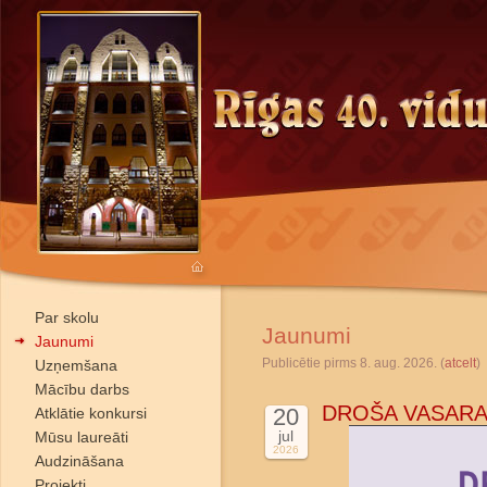
Par skolu
Jaunumi
Jaunumi
Publicētie pirms 8. aug. 2026. (
atcelt
)
Uzņemšana
Mācību darbs
DROŠA VASARA
20
Atklātie konkursi
jul
Mūsu laureāti
2026
Audzināšana
Projekti