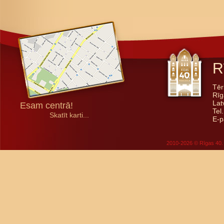
R
Tēr
Rīg
Lat
Esam centrā!
Tel
Skatīt karti...
E-p
2010-2026 © Rīgas 40. 