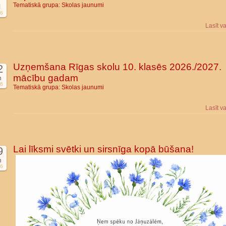
Tematiskā grupa:
Skolas jaunumi
l
6
Lasīt v
Uzņemšana Rīgas skolu 10. klasēs 2026./2027.
2
mācību gadam
n
6
Tematiskā grupa:
Skolas jaunumi
Lasīt v
Lai līksmi svētki un sirsnīga kopā būšana!
9
n
6