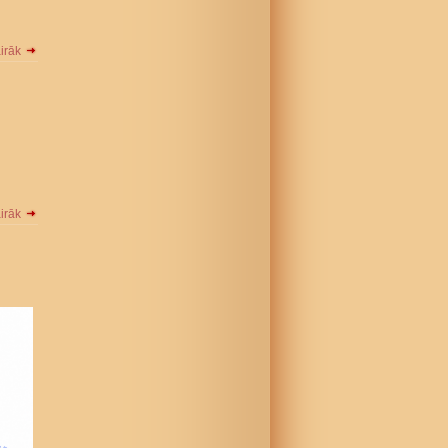
airāk
airāk