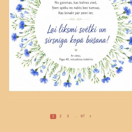
1
2
3
..
87