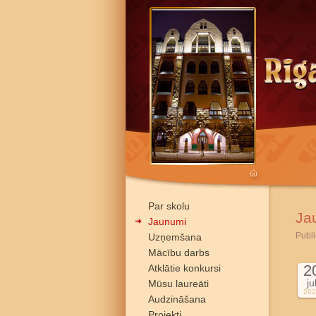
Par skolu
Ja
Jaunumi
Publi
Uzņemšana
Mācību darbs
2
Atklātie konkursi
ju
Mūsu laureāti
202
Audzināšana
Projekti