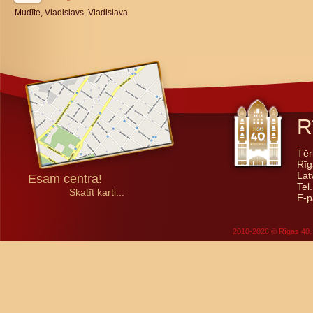
Mudīte, Vladislavs, Vladislava
R
Tēr
Rīg
Lat
Esam centrā!
Tel
Skatīt karti...
E-p
2010-2026 © Rīgas 40. 