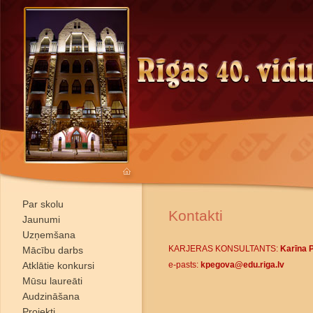
Par skolu
Kontakti
Jaunumi
Uzņemšana
KARJERAS KONSULTANTS:
Karīna 
Mācību darbs
Atklātie konkursi
e-pasts:
kpegova@edu.riga.lv
Mūsu laureāti
Audzināšana
Projekti