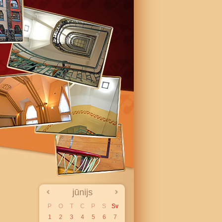
jūnijs
P
O
T
C
P
S
Sv
1
2
3
4
5
6
7