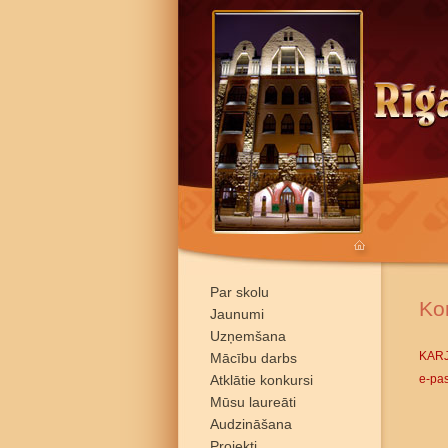
Par skolu
Ko
Jaunumi
Uzņemšana
KAR
Mācību darbs
Atklātie konkursi
e-pas
Mūsu laureāti
Audzināšana
Projekti