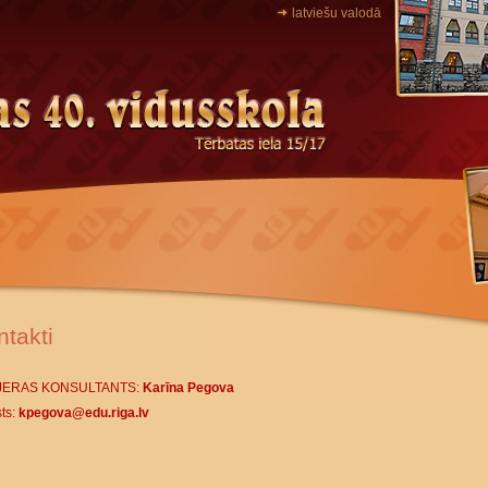
latviešu valodā
ntakti
JERAS KONSULTANTS:
Karīna Pegova
ts:
kpegova@edu.riga.lv