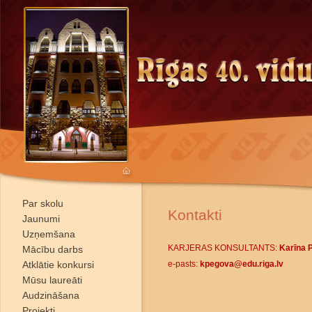
Par skolu
Kontakti
Jaunumi
Uzņemšana
KARJERAS KONSULTANTS:
Karīna 
Mācību darbs
Atklātie konkursi
e-pasts:
kpegova@edu.riga.lv
Mūsu laureāti
Audzināšana
Projekti