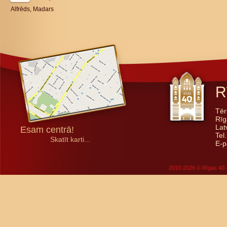
Alfrēds, Madars
R
Tēr
Rīg
Lat
Esam centrā!
Tel
Skatīt karti...
E-p
2010-2026 © Rīgas 40. 