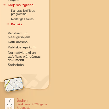
Karjeras izglītība
Karjeras izglītības
programma
Noderīgas saites
Kontakti
Vecākiem un
pieaugušajiem
Datu drošība
Publiskie iepirkumi
Normatīvie akti un
attīstības plānošanas
dokumenti
Sadarbība
7
Šodien
piektdiena, 2026. gada
aug
7. augusts
2026