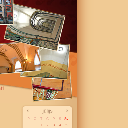
ti
jūlijs
P
O
T
C
P
S
Sv
1
2
3
4
5