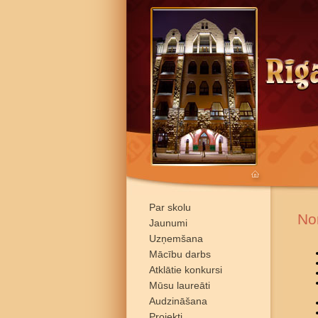
Par skolu
No
Jaunumi
Uzņemšana
Mācību darbs
Atklātie konkursi
Mūsu laureāti
Audzināšana
Projekti