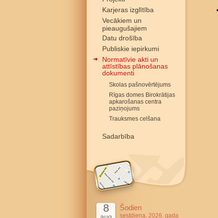
Karjeras izglītība
Vecākiem un
pieaugušajiem
Datu drošība
Publiskie iepirkumi
Normatīvie akti un
attīstības plānošanas
dokumenti
Skolas pašnovērtējums
Rīgas domes Birokrātijas
apkarošanas centra
paziņojums
Trauksmes celšana
Sadarbība
8
Šodien
sestdiena, 2026. gada
aug