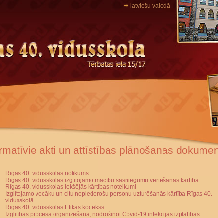
latviešu valodā
rmatīvie akti un attīstības plānošanas dokumen
Rīgas 40. vidusskolas nolikums
Rīgas 40. vidusskolas izglītojamo mācību sasniegumu vērtēšanas kārtība
Rīgas 40. vidusskolas iekšējās kārtības noteikumi
Izglītojamo vecāku un citu nepiederošu personu uzturēšanās kārtība Rīgas 40.
vidusskolā
Rīgas 40. vidusskolas Ētikas kodekss
Izglītības procesa organizēšana, nodrošinot Covid-19 infekcijas izplatības