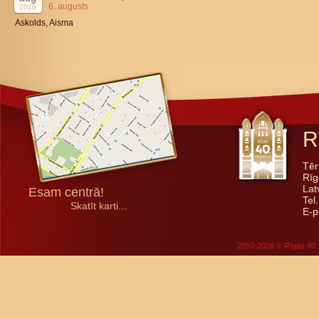
6. augusts
2026
Askolds, Aisma
R
Tēr
Rīg
Lat
Esam centrā!
Tel
Skatīt karti...
E-p
2010-2026 © Rīgas 40. 