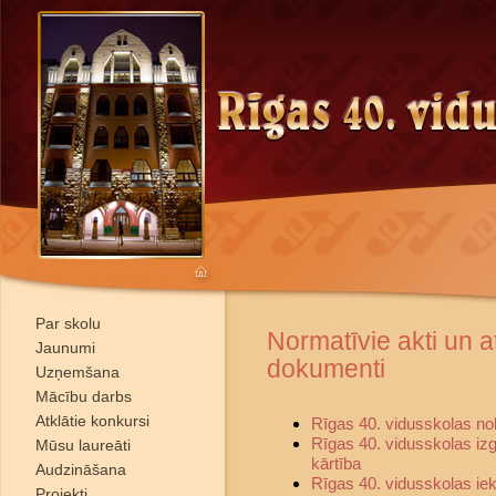
Par skolu
Normatīvie akti un a
Jaunumi
dokumenti
Uzņemšana
Mācību darbs
Atklātie konkursi
Rīgas 40. vidusskolas no
Rīgas 40. vidusskolas i
Mūsu laureāti
kārtība
Audzināšana
Rīgas 40. vidusskolas iek
Projekti