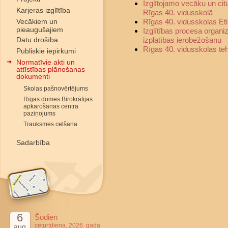
Izglītojamo vecāku un ci
Karjeras izglītība
Rīgas 40. vidusskolā
Vecākiem un
Rīgas 40. vidusskolas Ēt
pieaugušajiem
Izglītības procesa organi
Datu drošība
izplatības ierobežošanu
Rīgas 40. vidusskolas te
Publiskie iepirkumi
Normatīvie akti un
attīstības plānošanas
dokumenti
Skolas pašnovērtējums
Rīgas domes Birokrātijas
apkarošanas centra
paziņojums
Trauksmes celšana
Sadarbība
6
Šodien
ceturtdiena, 2026. gada
aug