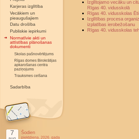
Izglītojamo vecāku un ci
Karjeras izglītība
Rīgas 40. vidusskolā
Vecākiem un
Rīgas 40. vidusskolas Ēt
pieaugušajiem
Izglītības procesa organi
Datu drošība
izplatības ierobežošanu
Rīgas 40. vidusskolas te
Publiskie iepirkumi
Normatīvie akti un
attīstības plānošanas
dokumenti
Skolas pašnovērtējums
Rīgas domes Birokrātijas
apkarošanas centra
paziņojums
Trauksmes celšana
Sadarbība
7
Šodien
piektdiena, 2026. gada
aug