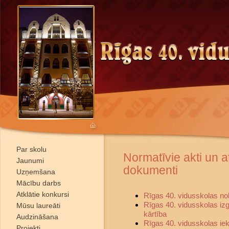
Par skolu
Normatīvie akti un a
Jaunumi
dokumenti
Uzņemšana
Mācību darbs
Atklātie konkursi
Rīgas 40. vidusskolas no
Rīgas 40. vidusskolas i
Mūsu laureāti
kārtība
Audzināšana
Rīgas 40. vidusskolas iek
Projekti