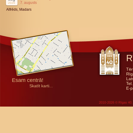
7. augusts
2026
Alfrēds, Madars
R
Tēr
Rīg
Lat
Esam centrā!
Tel
Skatīt karti...
E-p
2010-2026 © Rīgas 40. 