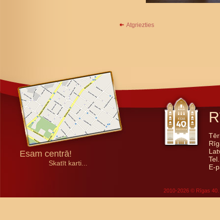
Atgriezties
R
Tēr
Rīg
Lat
Esam centrā!
Tel
Skatīt karti...
E-p
2010-2026 © Rīgas 40. 