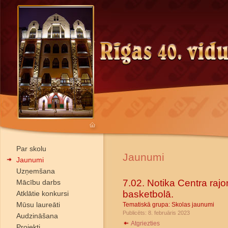
Par skolu
Jaunumi
Jaunumi
Uzņemšana
7.02. Notika Centra rajo
Mācību darbs
basketbolā.
Atklātie konkursi
Mūsu laureāti
Tematiskā grupa:
Skolas jaunumi
Publicēts: 8. februāris 2023
Audzināšana
Atgriezties
Projekti