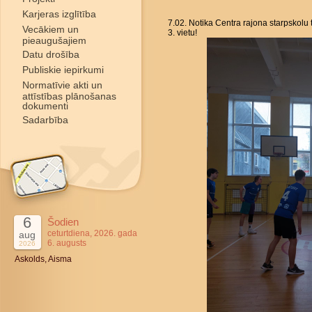
Karjeras izglītība
7.02. Notika Centra rajona starpskol
Vecākiem un
3. vietu!
pieaugušajiem
Datu drošība
Publiskie iepirkumi
Normatīvie akti un
attīstības plānošanas
dokumenti
Sadarbība
6
Šodien
ceturtdiena, 2026. gada
aug
6. augusts
2026
Askolds, Aisma