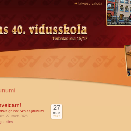
latviešu valodā
unumi
sveicam!
27
tiskā grupa:
Skolas jaunumi
mar
cēts: 27. marts 2023
2023
griezties