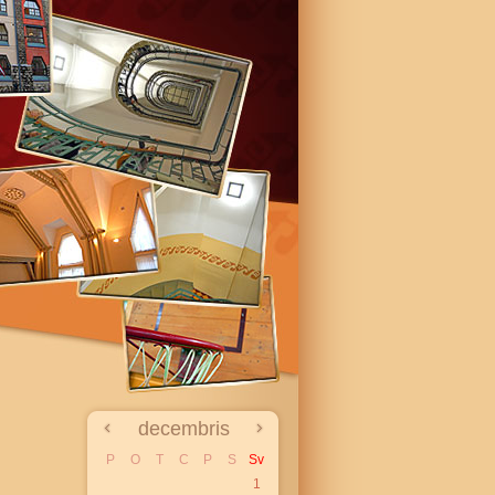
decembris
P
O
T
C
P
S
Sv
1