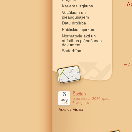
Ap
Karjeras izglītība
Vecākiem un
pieaugušajiem
Datu drošība
Publiskie iepirkumi
Normatīvie akti un
attīstības plānošanas
dokumenti
Sadarbība
At
6
Šodien
ceturtdiena, 2026. gada
aug
6. augusts
2026
Askolds, Aisma