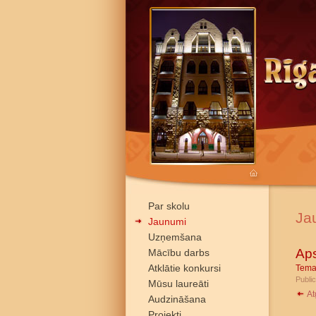
Par skolu
Ja
Jaunumi
Uzņemšana
Ap
Mācību darbs
Atklātie konkursi
Tema
Publi
Mūsu laureāti
At
Audzināšana
Projekti