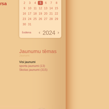
ursa
2
3
4
5
6
7
8
9
10
11
12
13
14
15
16
17
18
19
20
21
22
23
24
25
26
27
28
29
30
31
2024
šodiena
Jaunumu tēmas
Jaunumi:
Visi jaunumi
sporta jaunumi (13)
Skolas jaunumi (315)