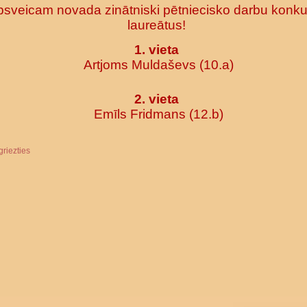
sveicam novada zinātniski pētniecisko darbu konk
laureātus!
1. vieta
Artjoms Muldaševs (10.a)
2. vieta
Emīls Fridmans (12.b)
griezties