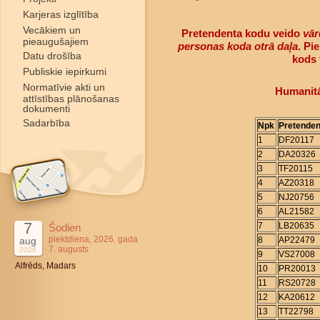
Karjeras izglītība
Vecākiem un
Pretendenta kodu veido
vār
pieaugušajiem
personas koda otrā daļa
. Pi
Datu drošība
kods 
Publiskie iepirkumi
Normatīvie akti un
Humanitā
attīstības plānošanas
dokumenti
Sadarbība
Npk
Pretenden
1
DF20117
2
DA20326
3
TF20115
4
AZ20318
5
NJ20756
6
AL21582
7
7
LB20635
Šodien
piektdiena, 2026. gada
aug
8
AP22479
7. augusts
2026
9
VS27008
Alfrēds, Madars
10
PR20013
11
RS20728
12
KA20612
13
TT22798