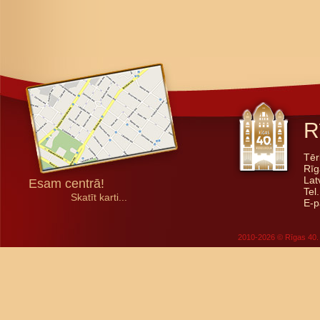
R
Tēr
Rīg
Lat
Esam centrā!
Tel
Skatīt karti...
E-p
2010-2026 © Rīgas 40. 