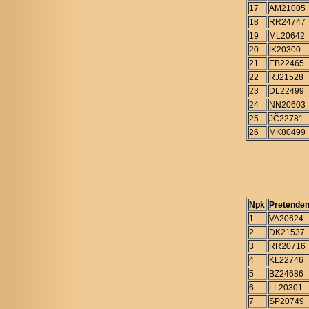
17
AM21005
18
RR24747
19
ML20642
20
IK20300
21
EB22465
22
RJ21528
23
DL22499
24
ŅN20603
25
JČ22781
26
MK80499
Npk
Pretenden
1
VA20624
2
DK21537
3
RR20716
4
KL22746
5
BZ24686
6
LL20301
7
SP20749