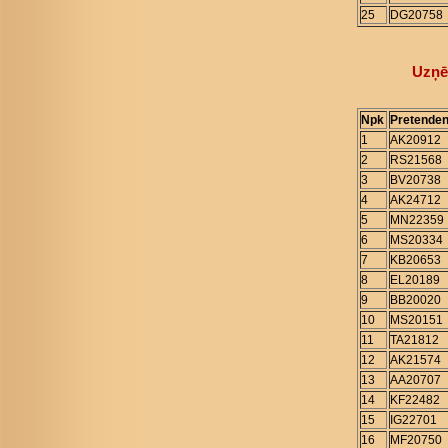
25
DG20758
Uzņē
Npk
Pretenden
1
AK20912
2
RS21568
3
BV20738
4
AK24712
5
MN22359
6
MS20334
7
KB20653
8
EL20189
9
BB20020
10
MS20151
11
TA21812
12
AK21574
13
AA20707
14
KF22482
15
IG22701
16
MF20750