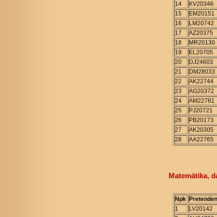
14
KV20346
15
EM20151
16
LM20742
17
AZ20375
18
MR20130
19
EL20705
20
DJ24603
21
DM28033
22
AK22744
23
AG20372
24
AM22781
25
PJ20721
26
PB20173
27
AK20305
28
AA22765
Matemātika, d
Npk
Pretenden
1
LV20142