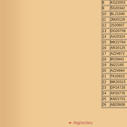
8
KG22003
9
ŠS20342
10
BL21040
11
JM20129
12
JS20607
13
DG20758
14
AA20324
15
MK22764
16
AR20125
17
AZ24672
18
IR20943
19
ŅI22165
20
AZ24664
21
TK20915
22
MK20315
23
DP24726
24
AP20778
25
KM22701
26
AB20608
Atgriezties