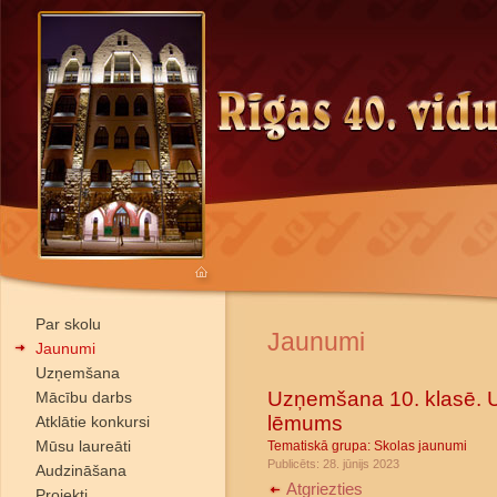
Par skolu
Jaunumi
Jaunumi
Uzņemšana
Uzņemšana 10. klasē. 
Mācību darbs
lēmums
Atklātie konkursi
Mūsu laureāti
Tematiskā grupa:
Skolas jaunumi
Publicēts: 28. jūnijs 2023
Audzināšana
Atgriezties
Projekti