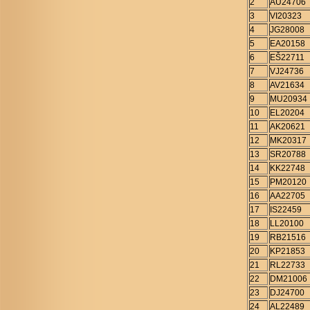
2
AU24706
3
VI20323
4
JG28008
5
EA20158
6
EŠ22711
7
VJ24736
8
AV21634
9
MU20934
10
EL20204
11
AK20621
12
MK20317
13
SR20788
14
KK22748
15
PM20120
16
AA22705
17
IS22459
18
LL20100
19
RB21516
20
KP21853
21
RL22733
22
DM21006
23
DJ24700
24
AL22489