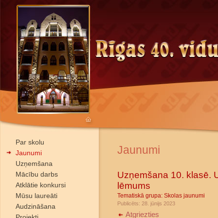
Par skolu
Jaunumi
Jaunumi
Uzņemšana
Uzņemšana 10. klasē. 
Mācību darbs
lēmums
Atklātie konkursi
Mūsu laureāti
Tematiskā grupa:
Skolas jaunumi
Publicēts: 28. jūnijs 2023
Audzināšana
Atgriezties
Projekti