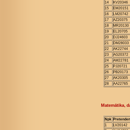
14
KV20346
15
EM20151
16
LM20742
17
AZ20375
18
MR20130
19
EL20705
20
DJ24603
21
DM28033
22
AK22744
23
AG20372
24
AM22781
25
PJ20721
26
PB20173
27
AK20305
28
AA22765
Matemātika, d
Npk
Pretenden
1
LV20142