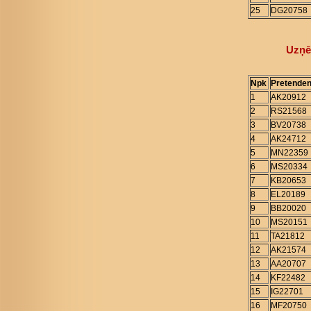
25
DG20758
Uzņē
Npk
Pretenden
1
AK20912
2
RS21568
3
BV20738
4
AK24712
5
MN22359
6
MS20334
7
KB20653
8
EL20189
9
BB20020
10
MS20151
11
TA21812
12
AK21574
13
AA20707
14
KF22482
15
IG22701
16
MF20750