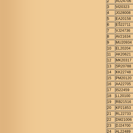
2
AU24706
3
VI20323
4
JG28008
5
EA20158
6
EŠ22711
7
VJ24736
8
AV21634
9
MU20934
10
EL20204
11
AK20621
12
MK20317
13
SR20788
14
KK22748
15
PM20120
16
AA22705
17
IS22459
18
LL20100
19
RB21516
20
KP21853
21
RL22733
22
DM21006
23
DJ24700
24
AL22489