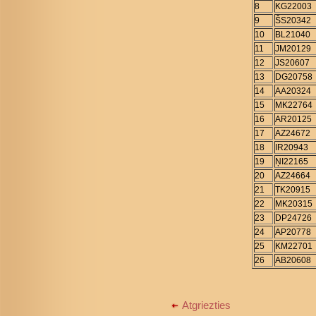
8
KG22003
9
ŠS20342
10
BL21040
11
JM20129
12
JS20607
13
DG20758
14
AA20324
15
MK22764
16
AR20125
17
AZ24672
18
IR20943
19
ŅI22165
20
AZ24664
21
TK20915
22
MK20315
23
DP24726
24
AP20778
25
KM22701
26
AB20608
Atgriezties