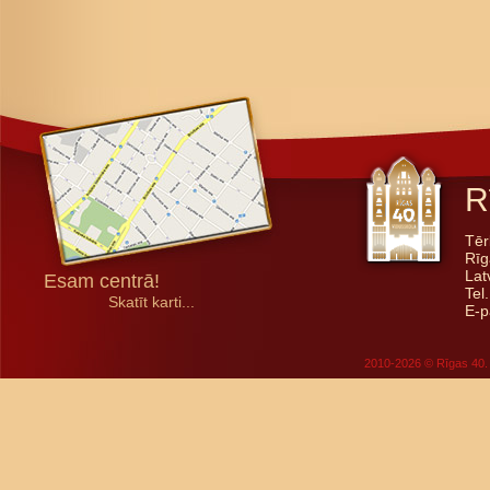
R
Tēr
Rīg
Lat
Esam centrā!
Tel
Skatīt karti...
E-p
2010-2026 © Rīgas 40. 