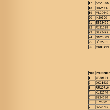
17
AM21005
18
RR24747
19
ML20642
20
IK20300
21
EB22465
22
RJ21528
23
DL22499
24
ŅN20603
25
JČ22781
26
MK80499
Npk
Pretenden
1
VA20624
2
DK21537
3
RR20716
4
KL22746
5
BZ24686
6
LL20301
7
SP20749