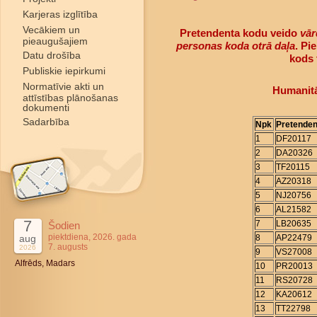
Karjeras izglītība
Vecākiem un
Pretendenta kodu veido
vār
pieaugušajiem
personas koda otrā daļa
. Pi
Datu drošība
kods 
Publiskie iepirkumi
Normatīvie akti un
Humanitā
attīstības plānošanas
dokumenti
Sadarbība
Npk
Pretenden
1
DF20117
2
DA20326
3
TF20115
4
AZ20318
5
NJ20756
6
AL21582
7
7
LB20635
Šodien
piektdiena, 2026. gada
aug
8
AP22479
7. augusts
2026
9
VS27008
Alfrēds, Madars
10
PR20013
11
RS20728
12
KA20612
13
TT22798