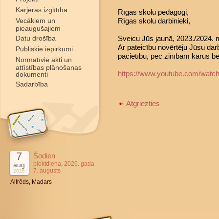
Karjeras izglītība
Rīgas skolu pedagogi,
Vecākiem un
Rīgas skolu darbinieki,
pieaugušajiem
Datu drošība
Sveicu Jūs jaunā, 2023./2024.
Ar pateicību novērtēju Jūsu dar
Publiskie iepirkumi
pacietību, pēc zinībām kārus b
Normatīvie akti un
attīstības plānošanas
https://www.youtube.com/wat
dokumenti
Sadarbība
Atgriezties
7
Šodien
piektdiena, 2026. gada
aug
7. augusts
2026
Alfrēds, Madars