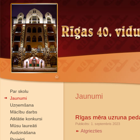
Par skolu
Jaunumi
Jaunumi
Uzņemšana
Mācību darbs
Rīgas mēra uzruna pe
Atklātie konkursi
Publicēts: 1. septembris 2023
Mūsu laureāti
Atgriezties
Audzināšana
Projekti