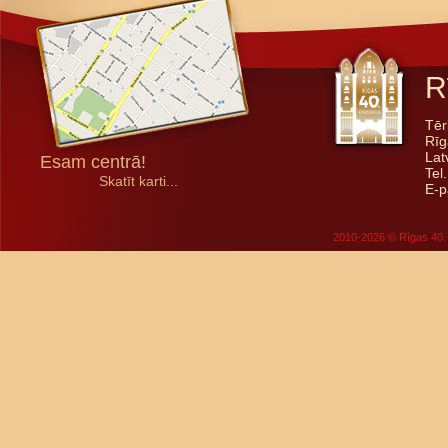
R
Tēr
Rīg
Lat
Esam centrā!
Tel
Skatīt karti...
E-p
2010-2026 © Rīgas 40. 