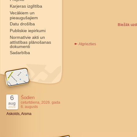
Karjeras izglītība
Vecākiem un
pieaugušajiem
Datu drošība
Biežāk uzd
Publiskie iepirkumi
Normatīvie akti un
attīstības plānošanas
Atgriezties
dokumenti
Sadarbība
6
Šodien
ceturtdiena, 2026. gada
aug
6. augusts
2026
Askolds, Aisma