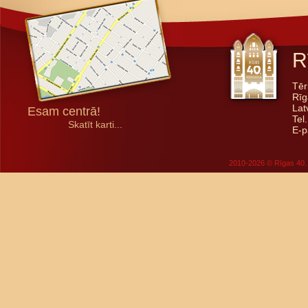
R
Tēr
Rīg
Lat
Esam centrā!
Tel
Skatīt karti...
E-p
2010-2026 © Rīgas 40. 