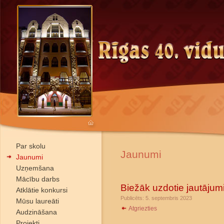
Par skolu
Jaunumi
Jaunumi
Uzņemšana
Mācību darbs
Biežāk uzdotie jautājum
Atklātie konkursi
Publicēts: 5. septembris 2023
Mūsu laureāti
Atgriezties
Audzināšana
Projekti