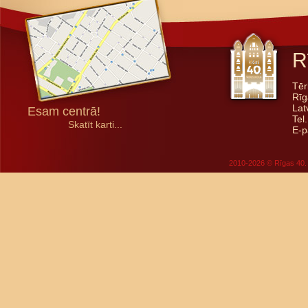
R
Tēr
Rīg
Lat
Esam centrā!
Tel
Skatīt karti...
E-p
2010-2026 © Rīgas 40. 