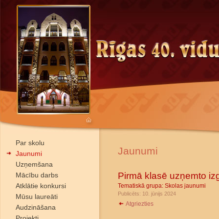
Par skolu
Jaunumi
Jaunumi
Uzņemšana
Pirmā klasē uzņemto iz
Mācību darbs
Atklātie konkursi
Tematiskā grupa:
Skolas jaunumi
Publicēts: 10. jūnijs 2024
Mūsu laureāti
Atgriezties
Audzināšana
Projekti