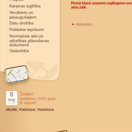
Pirmā klasē uzņemto izglītojamo vecā
Karjeras izglītība
aktu zālē.
Vecākiem un
pieaugušajiem
Datu drošība
Atgriezties
Publiskie iepirkumi
Normatīvie akti un
attīstības plānošanas
dokumenti
Sadarbība
8
Šodien
sestdiena, 2026. gada
aug
8. augusts
2026
Mudīte, Vladislavs, Vladislava