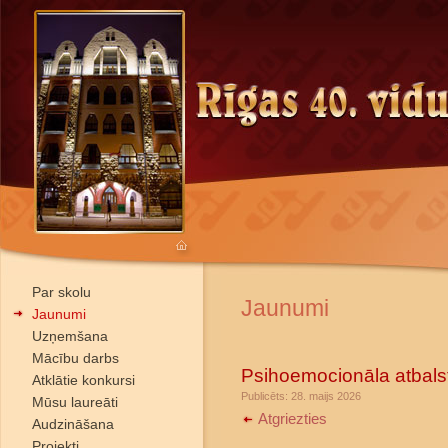
Par skolu
Jaunumi
Jaunumi
Uzņemšana
Mācību darbs
Psihoemocionāla atbals
Atklātie konkursi
Publicēts: 28. maijs 2026
Mūsu laureāti
Atgriezties
Audzināšana
Projekti