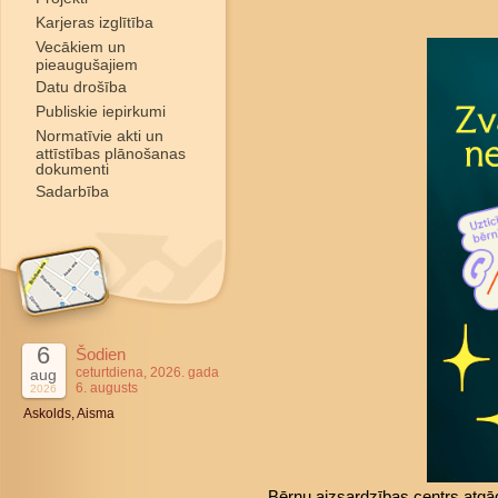
Karjeras izglītība
Vecākiem un
pieaugušajiem
Datu drošība
Publiskie iepirkumi
Normatīvie akti un
attīstības plānošanas
dokumenti
Sadarbība
6
Šodien
ceturtdiena, 2026. gada
aug
6. augusts
2026
Askolds, Aisma
Bērnu aizsardzības centrs atgā