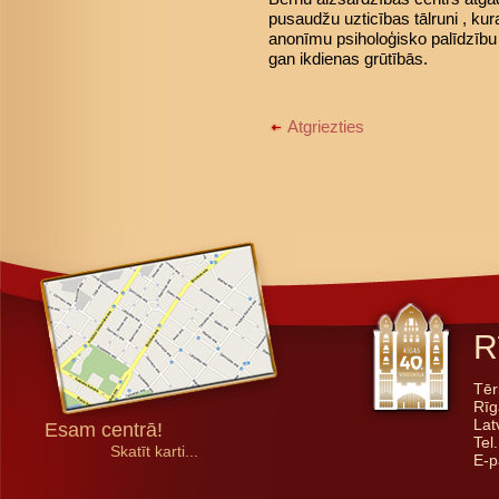
pusaudžu uzticības tālruni , kur
anonīmu psiholoģisko palīdzību
gan ikdienas grūtībās.
Atgriezties
R
Tēr
Rīg
Lat
Esam centrā!
Tel
Skatīt karti...
E-p