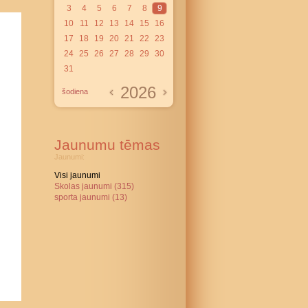
3
4
5
6
7
8
9
10
11
12
13
14
15
16
17
18
19
20
21
22
23
24
25
26
27
28
29
30
31
2026
šodiena
Jaunumu tēmas
Jaunumi:
Visi jaunumi
Skolas jaunumi (315)
sporta jaunumi (13)