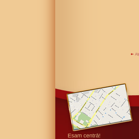
At
Esam centrā!