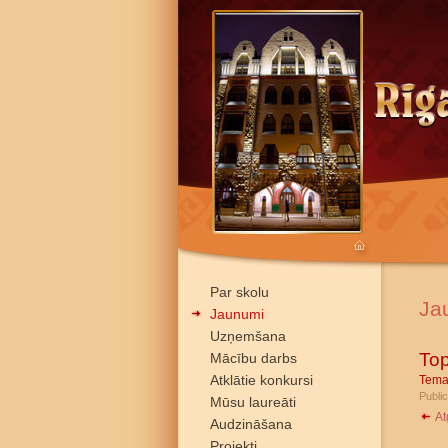
Par skolu
Ja
Jaunumi
Uzņemšana
Top
Mācību darbs
Atklātie konkursi
Tema
Public
Mūsu laureāti
At
Audzināšana
Projekti