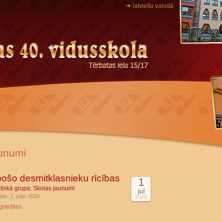
latviešu valodā
unumi
ošo desmitklasnieku rīcības
1
tiskā grupa:
Skolas jaunumi
jul
ēts: 1. jūlijs 2026
2026
griezties