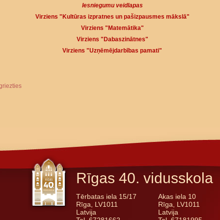
Iesniegumu veidlapas
Virziens "Kultūras izpratnes un pašizpausmes mākslā"
Virziens "Matemātika"
Virziens "Dabaszinātnes"
Virziens "Uzņēmējdarbības pamati"
griezties
Rīgas 40. vidusskola
Tērbatas iela 15/17
Akas iela 10
Rīga, LV1011
Rīga, LV1011
Latvija
Latvija