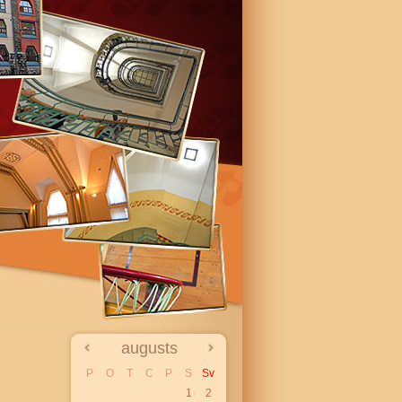
augusts
P
O
T
C
P
S
Sv
1
2