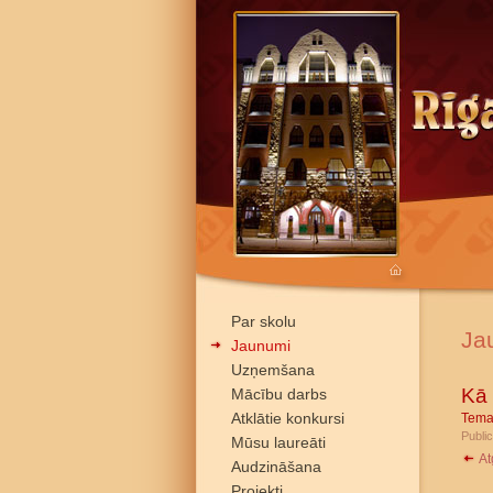
Par skolu
Ja
Jaunumi
Uzņemšana
Kā 
Mācību darbs
Atklātie konkursi
Tema
Public
Mūsu laureāti
At
Audzināšana
Projekti