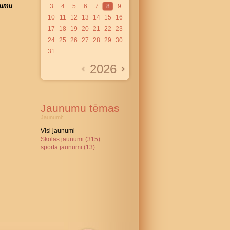
ājumu
3
4
5
6
7
8
9
10
11
12
13
14
15
16
17
18
19
20
21
22
23
24
25
26
27
28
29
30
31
2026
Jaunumu tēmas
Jaunumi:
Visi jaunumi
Skolas jaunumi (315)
sporta jaunumi (13)