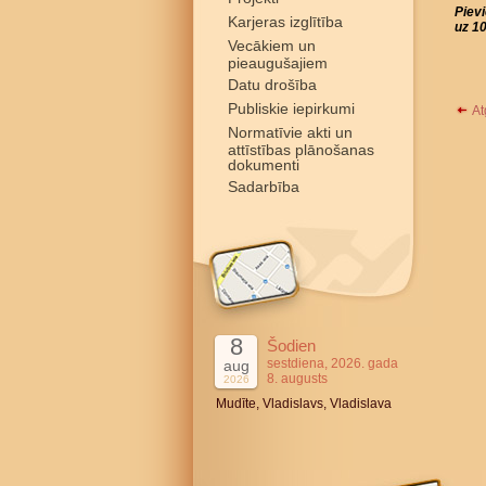
Piev
Karjeras izglītība
uz 10
Vecākiem un
pieaugušajiem
Datu drošība
Publiskie iepirkumi
At
Normatīvie akti un
attīstības plānošanas
dokumenti
Sadarbība
8
Šodien
sestdiena, 2026. gada
aug
8. augusts
2026
Mudīte, Vladislavs, Vladislava