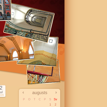
2
jul
augusts
026
P
O
T
C
P
S
Sv
1
2