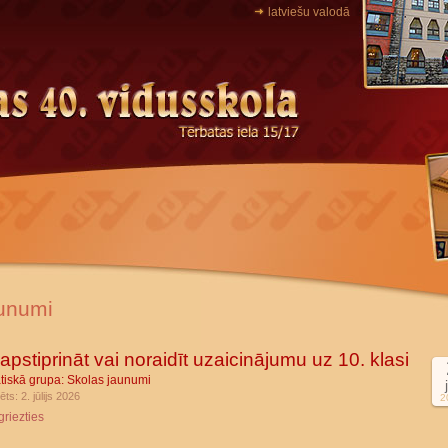
latviešu valodā
unumi
apstiprināt vai noraidīt uzaicinājumu uz 10. klasi
tiskā grupa:
Skolas jaunumi
ēts: 2. jūlijs 2026
2
griezties