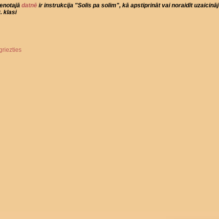
ienotajā
datnē
ir instrukcija "Solis pa solim", kā apstiprināt vai noraidīt uzaicin
. klasi
griezties