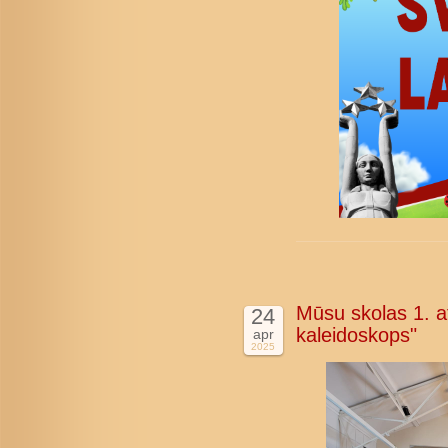
Mūsu skolas 1. at
24
kaleidoskops"
apr
2025