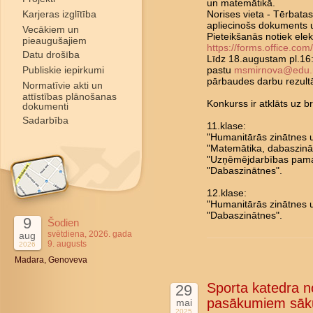
un matemātikā.
Karjeras izglītība
Norises vieta - Tērbatas
apliecinošs dokuments u
Vecākiem un
Pieteikšanās notiek elek
pieaugušajiem
https://forms.office.co
Datu drošība
Līdz 18.augustam pl.16:
Publiskie iepirkumi
pastu
msmirnova@edu.r
pārbaudes darbu rezultāt
Normatīvie akti un
attīstības plānošanas
Konkurss ir atklāts uz
dokumenti
Sadarbība
11.klase:
"Humanitārās zinātnes u
"Matemātika, dabaszināt
"Uzņēmējdarbības pama
"Dabaszinātnes".
12.klase:
"Humanitārās zinātnes u
"Dabaszinātnes".
9
Šodien
svētdiena, 2026. gada
aug
9. augusts
2026
Madara, Genoveva
Sporta katedra n
29
pasākumiem sāk
mai
2025