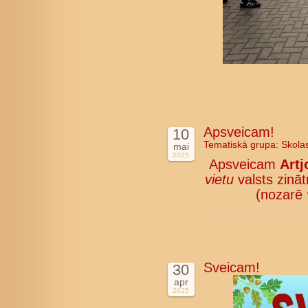
Apsveicam!
10
Tematiskā grupa:
Skola
mai
2025
Apsveicam
Artj
vietu
valsts zinā
(nozarē
Sveicam!
30
apr
2025