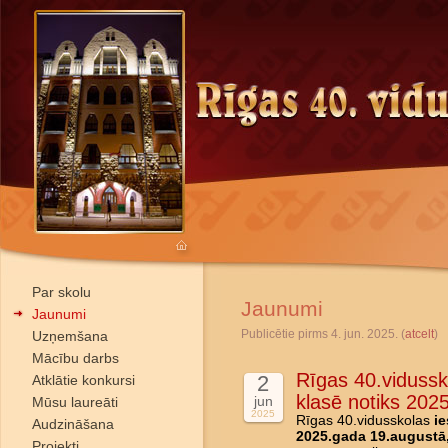
Par skolu
Jaunumi
Jaunumi
Publicētie pirms 4. jun. 2025. (
atcelt
)
Uzņemšana
Mācību darbs
Rīgas 40.vidussk
2
Atklātie konkursi
klasē notiks 202
jun
Mūsu laureāti
2025
Rīgas 40.vidusskolas
ie
Audzināšana
2025.gada 19.augustā,
Projekti