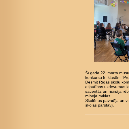
Šī gada 22. martā mūsu 
konkursu 5. klasēm "Pro
Desmit Rīgas skolu kom
atjautības uzdevumus l
sacentās un risināja rē
minēja mīklas.
Skolēnus pavadīja un vi
skolas pārstāvji.