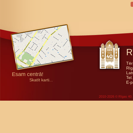
R
Tēr
Rīg
Lat
Esam centrā!
Tel
Skatīt karti...
E-p
2010-2026 © Rīgas 40. 