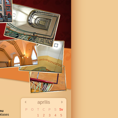
aprīlis
P
O
T
C
P
S
Sv
omu
klases
1
2
3
4
5