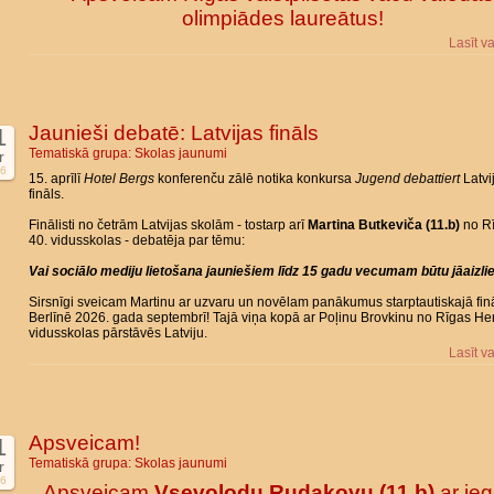
olimpiādes laureātus!
Lasīt v
Jaunieši debatē: Latvijas fināls
1
Tematiskā grupa:
Skolas jaunumi
r
6
15. aprīlī
Hotel Bergs
konferenču zālē notika konkursa
Jugend debattiert
Latvi
fināls.
Finālisti no četrām Latvijas skolām - tostarp arī
Martina Butkeviča (11.b)
no R
40. vidusskolas - debatēja par tēmu:
Vai sociālo mediju lietošana jauniešiem līdz 15 gadu vecumam būtu jāaizli
Sirsnīgi sveicam Martinu ar uzvaru un novēlam panākumus starptautiskajā fin
Berlīnē 2026. gada septembrī! Tajā viņa kopā ar Poļinu Brovkinu no Rīgas He
vidusskolas pārstāvēs Latviju.
Lasīt v
Apsveicam!
1
Tematiskā grupa:
Skolas jaunumi
r
6
Apsveicam
Vsevolodu Rudakovu (11.b)
ar ieg