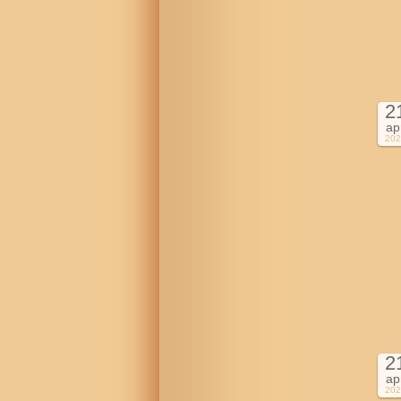
2
ap
202
2
ap
202