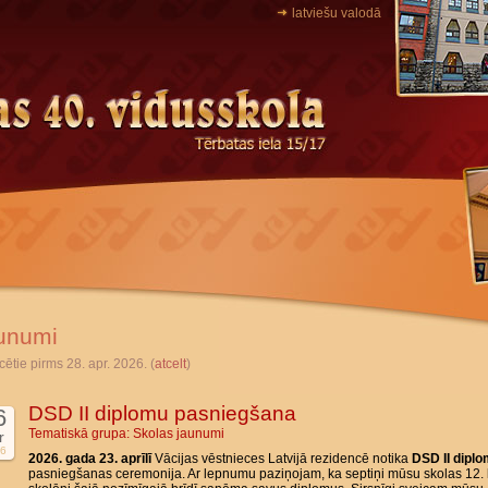
latviešu valodā
unumi
cētie pirms 28. apr. 2026. (
atcelt
)
DSD II diplomu pasniegšana
6
Tematiskā grupa:
Skolas jaunumi
r
6
2026. gada 23. aprīlī
Vācijas vēstnieces Latvijā rezidencē notika
DSD II dipl
pasniegšanas ceremonija. Ar lepnumu paziņojam, ka septiņi mūsu skolas 12. 