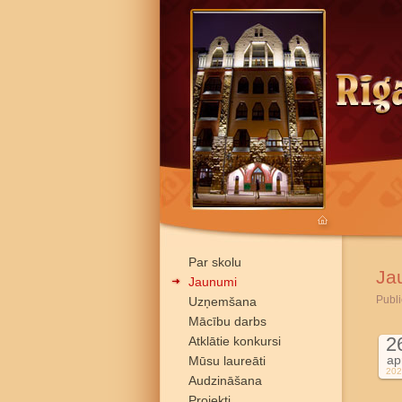
Par skolu
Ja
Jaunumi
Publi
Uzņemšana
Mācību darbs
2
Atklātie konkursi
ap
Mūsu laureāti
202
Audzināšana
Projekti