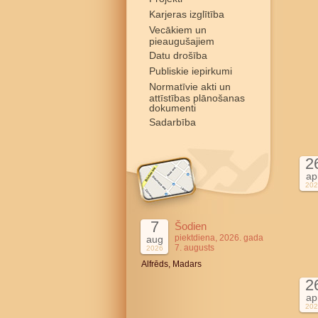
Karjeras izglītība
Vecākiem un
pieaugušajiem
Datu drošība
Publiskie iepirkumi
Normatīvie akti un
attīstības plānošanas
dokumenti
Sadarbība
2
ap
202
7
Šodien
piektdiena, 2026. gada
aug
7. augusts
2026
Alfrēds, Madars
2
ap
202