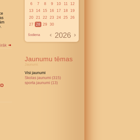
6
7
8
9
10
11
12
13
14
15
16
17
18
19
ce
20
21
22
23
24
25
26
Tas
jām
27
28
29
30
.
2026
šodiena
airāk
Jaunumu tēmas
Jaunumi:
Visi jaunumi
Skolas jaunumi (315)
sporta jaunumi (13)
to