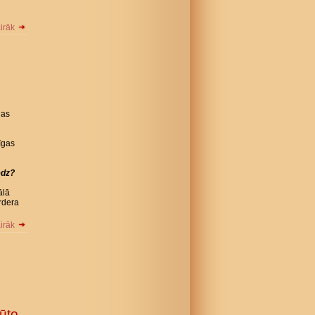
airāk
jas
īgas
edz?
ālā
rdera
airāk
ūto