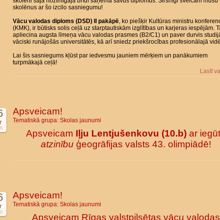
skolēni šajā nozīmīgajā brīdī saņēma savus diplomus. Sirsnīgi sveicam mūsu
skolēnus ar šo izcilo sasniegumu!
Vācu valodas diploms (DSD) II pakāpē
, ko piešķir Kultūras ministru konferen
(KMK), ir būtisks solis ceļā uz starptautiskām izglītības un karjeras iespējām. 
apliecina augsta līmeņa vācu valodas prasmes (B2/C1) un paver durvis studi
vāciski runājošās universitātēs, kā arī sniedz priekšrocības profesionālajā vidē
Lai šis sasniegums kļūst par iedvesmu jauniem mērķiem un panākumiem
turpmākajā ceļā!
Lasīt v
Apsveicam!
6
Tematiskā grupa:
Skolas jaunumi
r
6
Apsveicam
Iļju Lentjušenkovu (10.b)
ar iegū
atzinību
ģeogrāfijas valsts 43. olimpiādē!
Apsveicam!
6
Tematiskā grupa:
Skolas jaunumi
r
6
Apsveicam Rīgas valstpilsētas vācu valodas