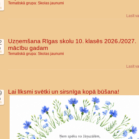
Tematiskā grupa:
Skolas jaunumi
l
6
Lasīt v
Uzņemšana Rīgas skolu 10. klasēs 2026./2027.
2
mācību gadam
n
6
Tematiskā grupa:
Skolas jaunumi
Lasīt v
Lai līksmi svētki un sirsnīga kopā būšana!
9
n
6