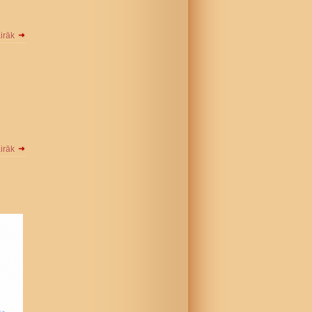
airāk
airāk