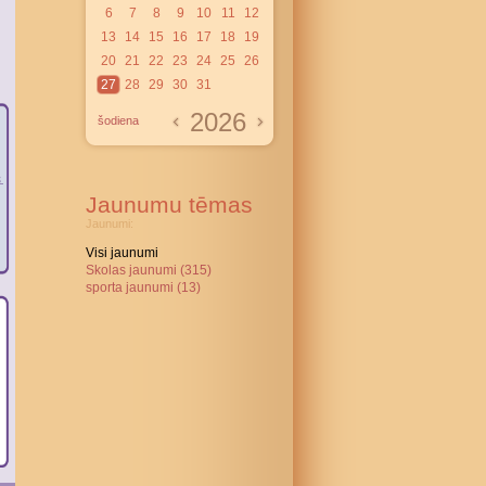
6
7
8
9
10
11
12
13
14
15
16
17
18
19
20
21
22
23
24
25
26
27
28
29
30
31
2026
šodiena
Jaunumu tēmas
Jaunumi:
Visi jaunumi
Skolas jaunumi (315)
sporta jaunumi (13)