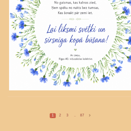
1
2
3
..
87