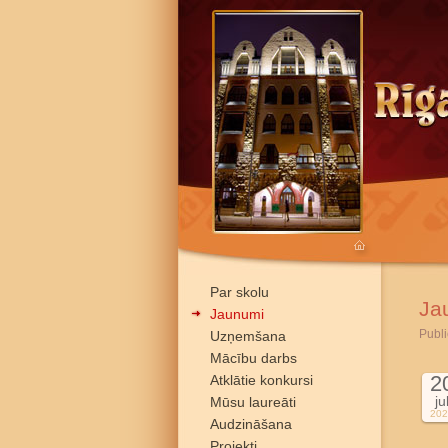
Par skolu
Ja
Jaunumi
Publi
Uzņemšana
Mācību darbs
2
Atklātie konkursi
ju
Mūsu laureāti
202
Audzināšana
Projekti