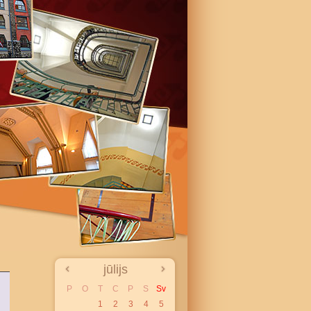
jūlijs
P
O
T
C
P
S
Sv
1
2
3
4
5