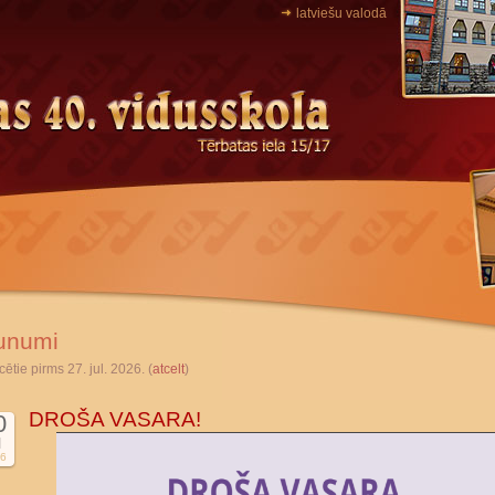
latviešu valodā
unumi
cētie pirms 27. jul. 2026. (
atcelt
)
DROŠA VASARA!
0
l
6