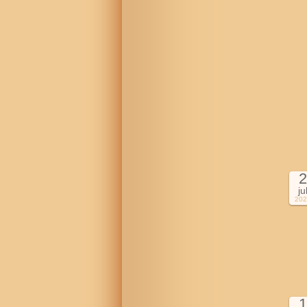
2
ju
202
1