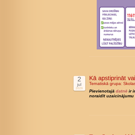
Kā apstiprināt va
2
Tematiskā grupa:
Skola
jul
2026
Pievienotajā
datnē
ir 
noraidīt uzaicinājumu 