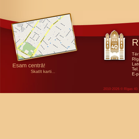
R
Tēr
Rīg
Lat
Esam centrā!
Tel
Skatīt karti...
E-p
2010-2026 © Rīgas 40. 