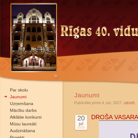
Par skolu
Jaunumi
Jaunumi
Publicētie pirms 4. jun. 2027. (
atcelt
)
Uzņemšana
Mācību darbs
DROŠA VASARA
20
Atklātie konkursi
jul
Mūsu laureāti
2026
Audzināšana
Projekti