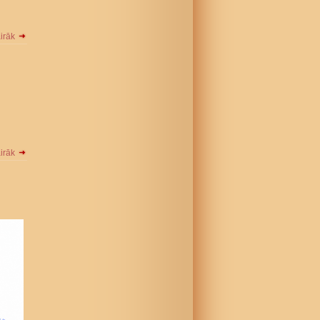
airāk
airāk