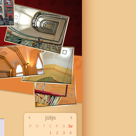
jūlijs
P
O
T
C
P
S
Sv
1
2
3
4