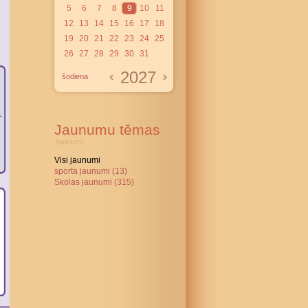
5
6
7
8
9
10
11
12
13
14
15
16
17
18
19
20
21
22
23
24
25
26
27
28
29
30
31
2027
šodiena
Jaunumu tēmas
Jaunumi:
Visi jaunumi
sporta jaunumi (13)
Skolas jaunumi (315)