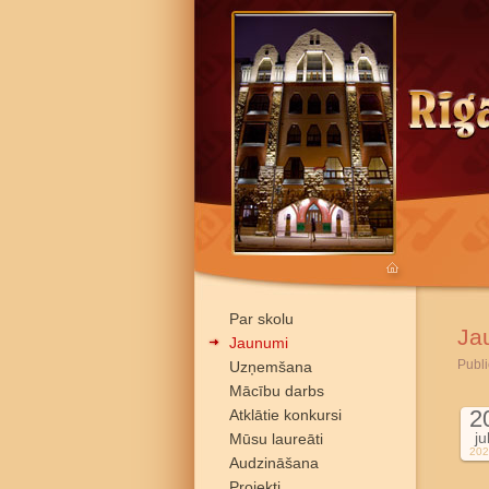
Par skolu
Ja
Jaunumi
Publi
Uzņemšana
Mācību darbs
2
Atklātie konkursi
ju
Mūsu laureāti
202
Audzināšana
Projekti