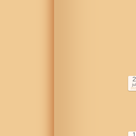
2
ju
202
1