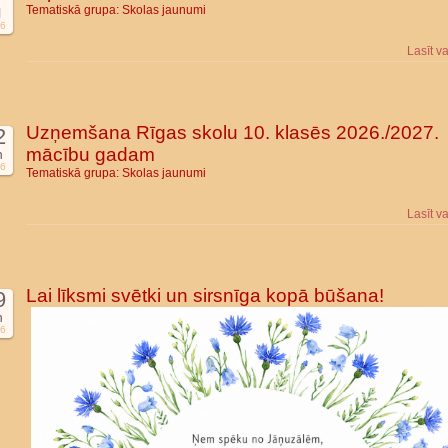
Tematiskā grupa:
Skolas jaunumi
l
6
Lasīt v
Uzņemšana Rīgas skolu 10. klasēs 2026./2027.
2
mācību gadam
n
6
Tematiskā grupa:
Skolas jaunumi
Lasīt v
Lai līksmi svētki un sirsnīga kopā būšana!
9
n
6