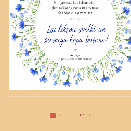
1
2
3
..
87