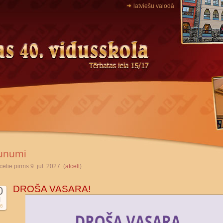
latviešu valodā
unumi
cētie pirms 9. jul. 2027. (
atcelt
)
DROŠA VASARA!
0
l
6