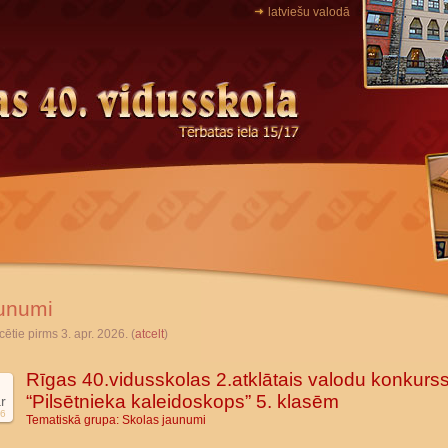
latviešu valodā
unumi
cētie pirms 3. apr. 2026. (
atcelt
)
Rīgas 40.vidusskolas 2.atklātais valodu konkurs
“Pilsētnieka kaleidoskops” 5. klasēm
r
6
Tematiskā grupa:
Skolas jaunumi