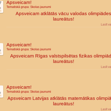
Apsveicam!
7
Tematiskā grupa:
Skolas jaunumi
b
6
Apsveicam atklātās vācu valodas olimpiāde
laureātus!
Lasīt v
Apsveicam!
Tematiskā grupa:
Skolas jaunumi
b
6
Apsveicam Rīgas valstspilsētas fizikas olimpiā
laureātus!
Lasīt v
Apsveicam!
Tematiskā grupa:
Skolas jaunumi
b
6
Apsveicam Latvijas atklātās matemātikas olimpi
laureātus!
Lasīt v