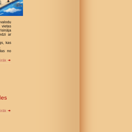
valodu
 vietas
risināja
edzi ar
gs, kas
.
ndas no
airāk
des
airāk