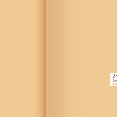
2
fe
202