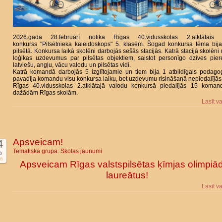
2026.gada 28.februārī notika Rīgas 40.vidusskolas 2.atklātais 
konkurss "Pilsētnieka
kaleidoskops" 5. klasēm. Šogad konkursa tēma bija
pilsētā. Konkursa laikā skolēni darbojās sešās stacijās. Katrā stacijā skolēni 
loģikas uzdevumus par pilsētas objektiem, saistot personīgo dzīves pier
latviešu, angļu, vācu valodu un pilsētas vidi.
Katrā komandā darbojās 5 izglītojamie un tiem bija 1 atbildīgais pedago
pavadīja komandu visu konkursa laiku, bet uzdevumu risināšanā nepiedalījās
Rīgas 40.vidusskolas 2.atklātajā valodu konkursā piedalījās 15 koma
dažādām Rīgas skolām.
Lasīt v
Apsveicam!
4
Tematiskā grupa:
Skolas jaunumi
b
6
Apsveicam Rīgas valstspilsētas ķīmjas olimpiā
laureātus!
Lasīt v