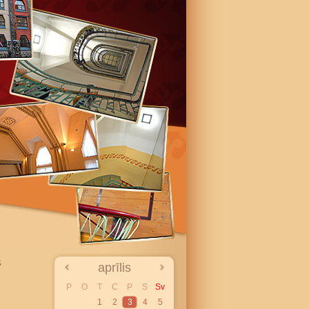
s
aprīlis
P
O
T
C
P
S
Sv
1
2
3
4
5