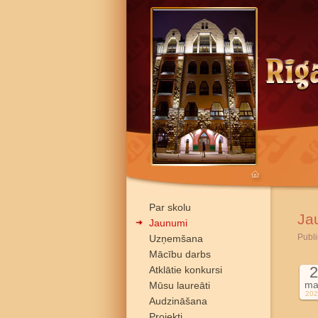
Par skolu
Ja
Jaunumi
Publi
Uzņemšana
Mācību darbs
2
Atklātie konkursi
ma
Mūsu laureāti
202
Audzināšana
Projekti