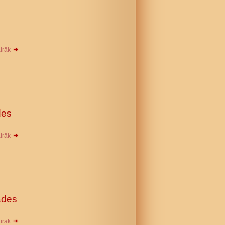
s
airāk
des
airāk
ādes
airāk