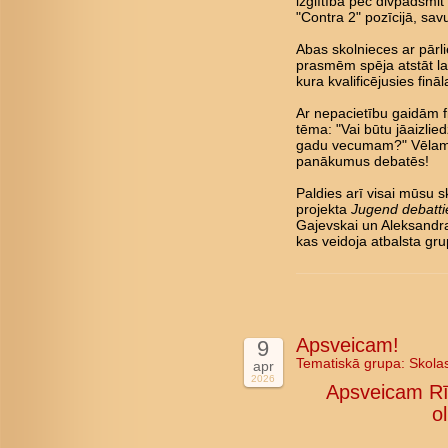
izglītība pēc divpadsmi
"Contra 2" pozīcijā, savu
Abas skolnieces ar pārl
prasmēm spēja atstāt lab
kura kvalificējusies fin
Ar nepacietību gaidām fin
tēma: "Vai būtu jāaizlie
gadu vecumam?" Vēlam 
panākumus debatēs!
Paldies arī visai mūsu s
projekta
Jugend debatti
Gajevskai un Aleksandra
kas veidoja atbalsta gru
Apsveicam!
9
Tematiskā grupa:
Skola
apr
2026
Apsveicam Rī
o