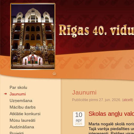
Par skolu
Jaunumi
Jaunumi
Publicētie pirms 27. jun. 2026. (
atcelt
)
Uzņemšana
Mācību darbs
Skolas angļu val
10
Atklātie konkursi
apr
Mūsu laureāti
Marta nogalē skolā nori
2026
Audzināšana
Tajā varēja piedalīties 
Projekti
interesenti. Paldies vis