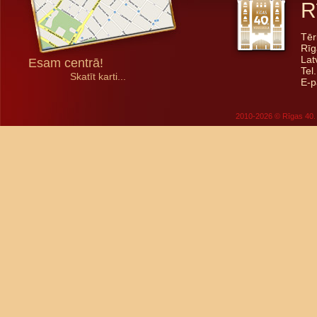
R
Tēr
Rīg
Lat
Esam centrā!
Tel
Skatīt karti...
E-p
2010-2026 © Rīgas 40. 