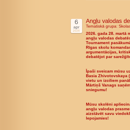
Angļu valodas d
6
Tematiskā grupa:
Skola
apr
2026
2026. gada 28. martā 
angļu valodas debatē
Tournament pasākumā.
Rīgas skolu komandas,
argumentācijas, kriti
debatējot par sarežģī
Īpaši sveicam mūsu uz
Basia Zhivotovskaya (
vietu
un izciliem panā
Mārtiņš Vanags saņēma
sniegumu!
Mūsu skolēni apliecin
angļu valodas prasmes
aizstāvēt savu viedokli
lepojamies!