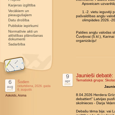
Apsveicam uzvarētāj
Karjeras izglītība
Vecākiem un
1.-2. vietu ieguvēji pā
pieaugušajiem
pašvaldības angļu valo
Datu drošība
olimpiādes 2026.-202
Publiskie iepirkumi
Normatīvie akti un
Paldies angļu valodas sk
attīstības plānošanas
Čuviļovai (5.kl.), Karina
dokumenti
organizāciju!
Sadarbība
Jaunieši debatē: 
9
Tematiskā grupa:
Skola
6
apr
Šodien
2026
ceturtdiena, 2026. gada
aug
Jaunie
6. augusts
2026
8.04.2026 Herdera Grīz
Askolds, Aisma
debattiert" Latvijas pus
skolnieces - Darja Veļen
Debašu tēma bija: vai La