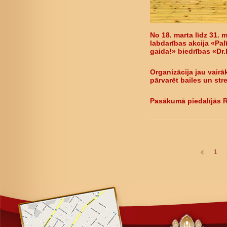
No 18. marta līdz 31. 
labdarības akcija «Pal
gaida!» biedrības «Dr
Organizācija jau vair
pārvarēt bailes un str
Pasākumā piedalījās R
1