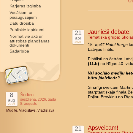
o
Karjeras izglītība
Vecākiem un
pieaugušajiem
Datu drošība
Publiskie iepirkumi
Jaunieši debatē: L
21
Normatīvie akti un
Tematiskā grupa:
Skola
apr
attīstības plānošanas
2026
15. aprīlī
Hotel Bergs
ko
dokumenti
Latvijas fināls.
Sadarbība
Finālisti no četrām Latv
(11.b)
no Rīgas 40. vidu
Vai sociālo mediju li
būtu jāaizliedz?
Sirsnīgi sveicam Marti
starptautiskajā finālā B
8
Šodien
Poļinu Brovkinu no Rīga
sestdiena, 2026. gada
aug
8. augusts
2026
Mudīte, Vladislavs, Vladislava
Apsveicam!
21