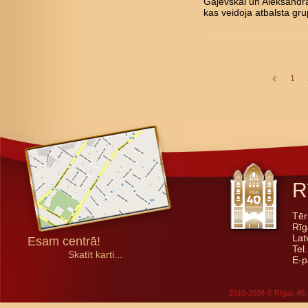
Gajevskai un Aleksandra
kas veidoja atbalsta gru
1
R
Tēr
Rīg
Lat
Esam centrā!
Tel
Skatīt karti...
E-p
2010-2026 © Rīgas 40. 