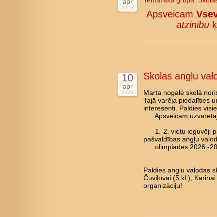
Tematiskā grupa:
Skola
apr
2026
Apsveicam
Vsev
atzinību
ķ
Skolas angļu val
10
apr
Marta nogalē skolā nori
2026
Tajā varēja piedalīties 
interesenti. Paldies vis
Apsveicam uzvarētāj
1.-2. vietu ieguvēji pā
pašvaldības angļu valo
olimpiādes 2026.-202
Paldies angļu valodas sk
Čuviļovai (5.kl.), Karina
organizāciju!