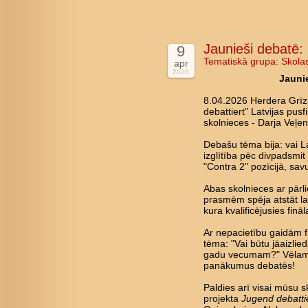
Jaunieši debatē: 
9
Tematiskā grupa:
Skola
apr
2026
Jaunie
8.04.2026 Herdera Grīz
debattiert" Latvijas pus
skolnieces - Darja Veļen
Debašu tēma bija: vai La
izglītība pēc divpadsmi
"Contra 2" pozīcijā, savu
Abas skolnieces ar pārl
prasmēm spēja atstāt lab
kura kvalificējusies fin
Ar nepacietību gaidām fin
tēma: "Vai būtu jāaizlie
gadu vecumam?" Vēlam 
panākumus debatēs!
Paldies arī visai mūsu s
projekta
Jugend debatti