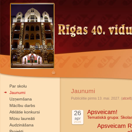
Par skolu
Jaunumi
Jaunumi
Publicētie pirms 13. mai. 2027. (
atcelt
)
Uzņemšana
Mācību darbs
Apsveicam!
26
Atklātie konkursi
Tematiskā grupa:
Skola
apr
Mūsu laureāti
2026
Audzināšana
Apsveicam Rī
Projekti