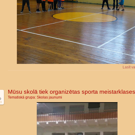
Lasīt v
Mūsu skolā tiek organizētas sporta meistarklases
Tematiskā grupa:
Skolas jaunumi
b
3