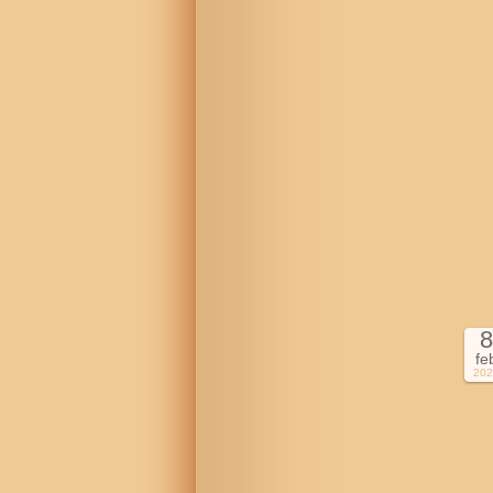
8
fe
202