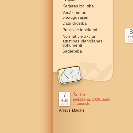
Karjeras izglītība
Vecākiem un
pieaugušajiem
Datu drošība
Publiskie iepirkumi
8
Normatīvie akti un
fe
attīstības plānošanas
202
dokumenti
Sadarbība
7
Šodien
piektdiena, 2026. gada
aug
7. augusts
2026
Alfrēds, Madars