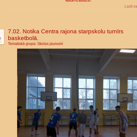
Lasīt v
7.02. Notika Centra rajona starpskolu turnīrs
basketbolā.
b
3
Tematiskā grupa:
Skolas jaunumi