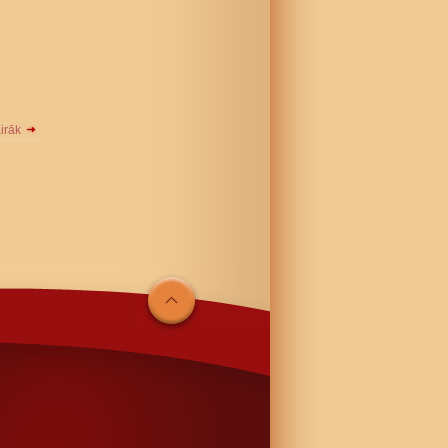
airāk