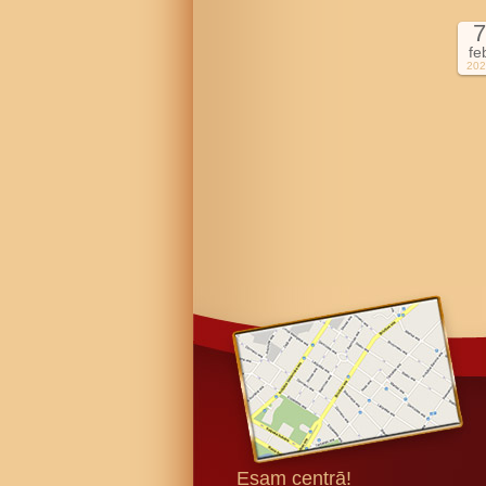
7
fe
202
Esam centrā!