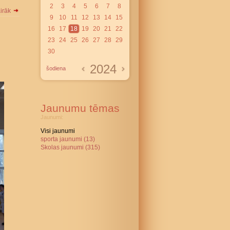
2
3
4
5
6
7
8
airāk
9
10
11
12
13
14
15
16
17
18
19
20
21
22
23
24
25
26
27
28
29
30
2024
šodiena
Jaunumu tēmas
Jaunumi:
Visi jaunumi
sporta jaunumi (13)
Skolas jaunumi (315)