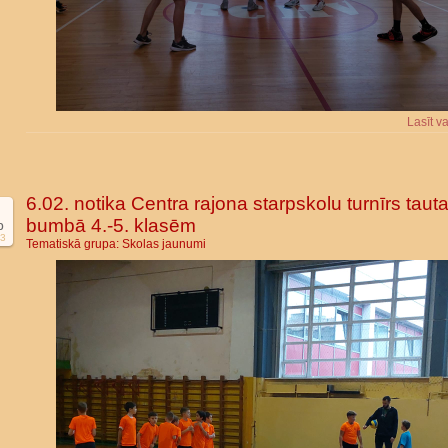
Lasīt v
6.02. notika Centra rajona starpskolu turnīrs taut
bumbā 4.-5. klasēm
b
3
Tematiskā grupa:
Skolas jaunumi