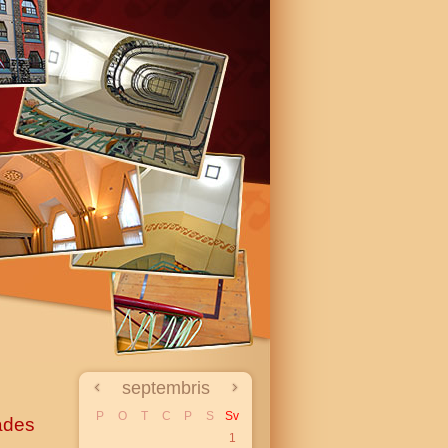
septembris
P
O
T
C
P
S
Sv
ādes
1