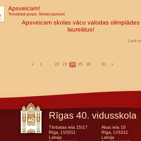
Apsveicam!
Tematiskā grupa:
Skolas jaunumi
b
3
Apsveicam skolas vācu valodas olimpiādes
laureātus!
Lasīt v
1
..
22
23
24
25
26
..
61
Rīgas 40. vidusskola
Tērbatas iela 15/17
Akas iela 10
Rīga, LV1011
Rīga, LV1011
Latvija
Latvija