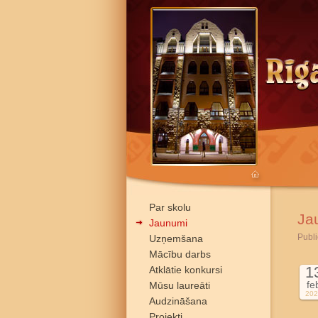
Par skolu
Ja
Jaunumi
Publi
Uzņemšana
Mācību darbs
1
Atklātie konkursi
fe
Mūsu laureāti
202
Audzināšana
Projekti