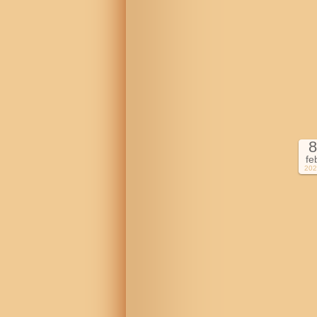
8
fe
202