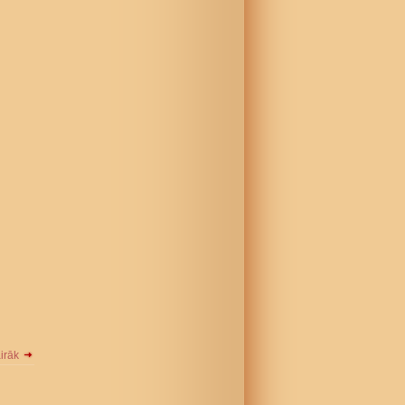
airāk