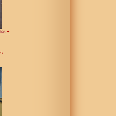
airāk
as