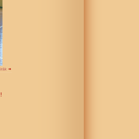
airāk
!