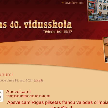
latviešu valodā
unumi
cētie pirms 18. sep. 2024. (
atcelt
)
Apsveicam!
3
Tematiskā grupa:
Skolas jaunumi
b
3
Apsveicam Rīgas pilsētas franču valodas olimpi
laureātus!