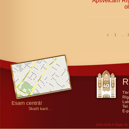
Apsveicam Rīg
o
1
..
R
Tēr
Rīg
Lat
Esam centrā!
Tel
Skatīt karti...
E-p
2010-2026 © Rīgas 40. 