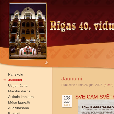
Par skolu
Jaunumi
Jaunumi
Publicētie pirms 24. jun. 2025. (
atcelt
)
Uzņemšana
Mācību darbs
SVEICAM SVĒT
28
Atklātie konkursi
dec
Mūsu laureāti
2023
Audzināšana
Projekti