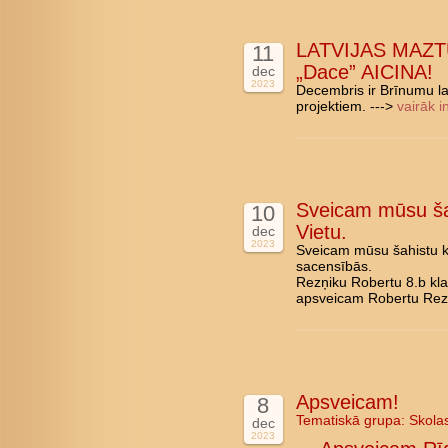
LATVIJAS MAZT
11
„Dace” AICINA!
dec
2023
Decembris ir Brīnumu lai
projektiem. --->
vairāk i
Sveicam mūsu šah
10
Vietu.
dec
2023
Sveicam mūsu šahistu ko
sacensībās.
Rezņiku Robertu 8.b kla
apsveicam Robertu Rezņi
Apsveicam!
8
Tematiskā grupa:
Skola
dec
2023