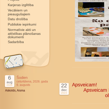
Karjeras izglītība
Vecākiem un
pieaugušajiem
Datu drošība
Publiskie iepirkumi
Normatīvie akti un
attīstības plānošanas
dokumenti
Sadarbība
6
Šodien
ceturtdiena, 2026. gada
aug
Apsveicam!
22
6. augusts
2026
Apsveicam R
dec
Askolds, Aisma
2023
o