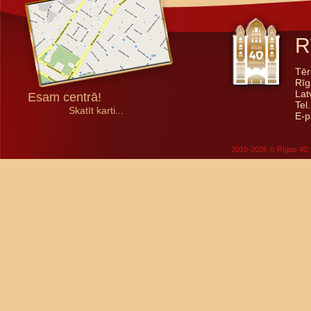
R
Tēr
Rīg
Lat
Esam centrā!
Tel
Skatīt karti...
E-p
2010-2026 © Rīgas 40. 