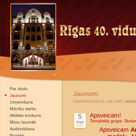
Par skolu
Jaunumi
Jaunumi
Publicētie pirms 31. mai. 2025. (
atcelt
)
Uzņemšana
Mācību darbs
Apsveicam!
5
Atklātie konkursi
Tematiskā grupa:
Skola
mar
Mūsu laureāti
2022
Audzināšana
Apsveicam
A
Projekti