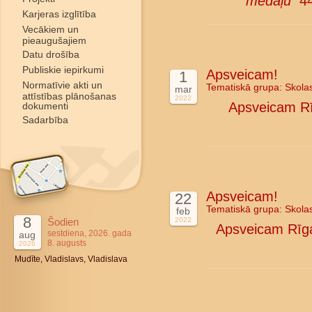
medaļu
44.
Karjeras izglītība
Vecākiem un
pieaugušajiem
Datu drošība
Publiskie iepirkumi
Apsveicam!
1
Normatīvie akti un
Tematiskā grupa:
Skola
mar
attīstības plānošanas
2022
Apsveicam Rīg
dokumenti
Sadarbība
Apsveicam!
22
Tematiskā grupa:
Skola
feb
8
Šodien
2022
Apsveicam Rīga
sestdiena, 2026. gada
aug
8. augusts
2026
Mudīte, Vladislavs, Vladislava