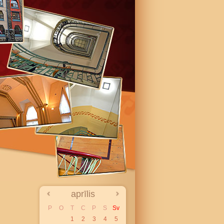
aprīlis
P
O
T
C
P
S
Sv
1
2
3
4
5