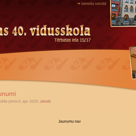
latviešu valodā
unumi
cētie pirms 6. apr. 2026. (
atcelt
)
Jaunumu nav