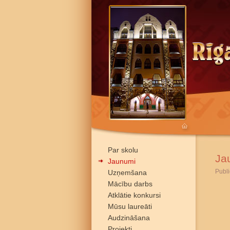
Par skolu
Ja
Jaunumi
Publi
Uzņemšana
Mācību darbs
Atklātie konkursi
Mūsu laureāti
Audzināšana
Projekti