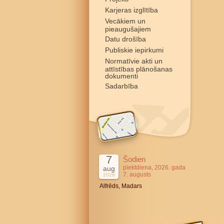
Karjeras izglītība
Vecākiem un
pieaugušajiem
Datu drošība
Publiskie iepirkumi
Normatīvie akti un
attīstības plānošanas
dokumenti
Sadarbība
7
Šodien
piektdiena, 2026. gada
aug
7. augusts
2026
Alfrēds, Madars