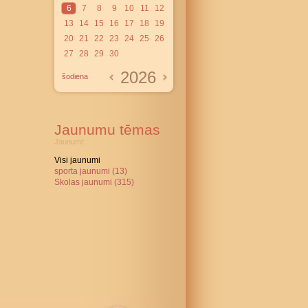
6
7
8
9
10
11
12
13
14
15
16
17
18
19
20
21
22
23
24
25
26
27
28
29
30
2026
šodiena
Jaunumu tēmas
Jaunumi:
Visi jaunumi
sporta jaunumi (13)
Skolas jaunumi (315)