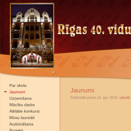
Par skolu
Jaunumi
Jaunumi
Publicētie pirms 14. apr. 2026. (
atcelt
)
Uzņemšana
Mācību darbs
Atklātie konkursi
Mūsu laureāti
Audzināšana
Projekti