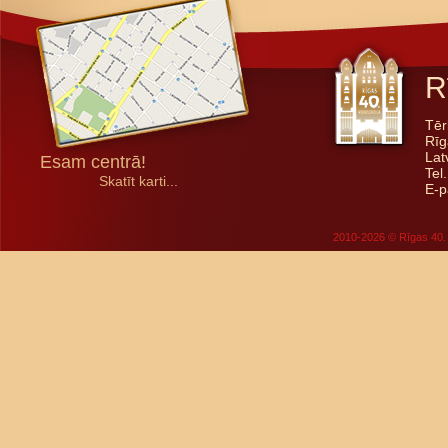
R
Tēr
Rīg
Lat
Esam centrā!
Tel
Skatīt karti...
E-p
2010-2026 © Rīgas 40. 