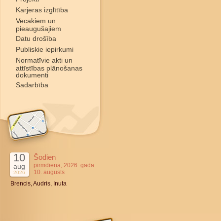
Karjeras izglītība
Vecākiem un
pieaugušajiem
Datu drošība
Publiskie iepirkumi
Normatīvie akti un
attīstības plānošanas
dokumenti
Sadarbība
10
Šodien
pirmdiena, 2026. gada
aug
10. augusts
2026
Brencis, Audris, Inuta