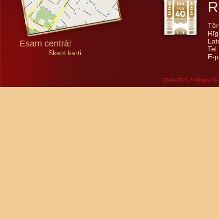
R
Tēr
Rīg
Lat
Esam centrā!
Tel
Skatīt karti...
E-p
2010-2026 © Rīgas 40. 