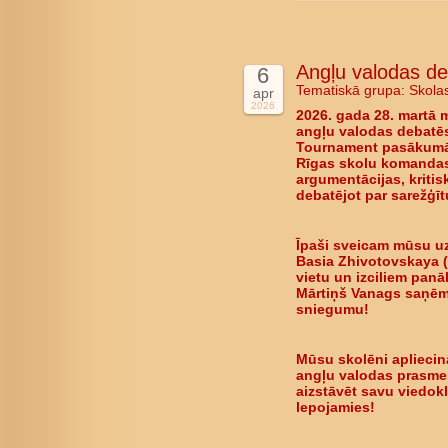
Angļu valodas d
6
Tematiskā grupa:
Skola
apr
2026
2026. gada 28. martā 
angļu valodas debatē
Tournament pasākumā.
Rīgas skolu komandas,
argumentācijas, kriti
debatējot par sarežģī
Īpaši sveicam mūsu uz
Basia Zhivotovskaya (
vietu
un izciliem panā
Mārtiņš Vanags saņēma
sniegumu!
Mūsu skolēni apliecin
angļu valodas prasmes
aizstāvēt savu viedokli
lepojamies!