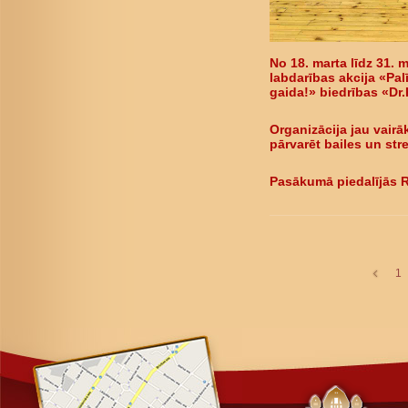
No 18. marta līdz 31. 
labdarības akcija «Pal
gaida!» biedrības «Dr
Organizācija jau vair
pārvarēt bailes un str
Pasākumā piedalījās R
1