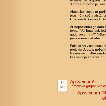
izglītība pēc divpadsmi
"Contra 2" pozīcijā, savu
Abas skolnieces ar pārl
prasmēm spēja atstāt lab
kura kvalificējusies fin
Ar nepacietību gaidām fin
tēma: "Vai būtu jāaizlie
gadu vecumam?" Vēlam 
panākumus debatēs!
Paldies arī visai mūsu s
projekta
Jugend debatti
Gajevskai un Aleksandra
kas veidoja atbalsta gru
Apsveicam!
9
Tematiskā grupa:
Skola
apr
2026
Apsveicam Rī
o