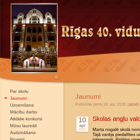
Par skolu
Jaunumi
Jaunumi
Publicētie pirms 28. apr. 2026. (
atcelt
)
Uzņemšana
Mācību darbs
Skolas angļu val
10
Atklātie konkursi
apr
Mūsu laureāti
Marta nogalē skolā nori
2026
Audzināšana
Tajā varēja piedalīties 
Projekti
interesenti. Paldies vis