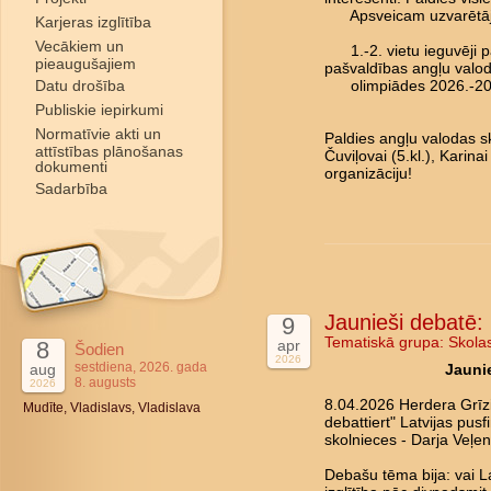
Apsveicam uzvarētāj
Karjeras izglītība
Vecākiem un
1.-2. vietu ieguvēji pā
pieaugušajiem
pašvaldības angļu valo
Datu drošība
olimpiādes 2026.-202
Publiskie iepirkumi
Normatīvie akti un
Paldies angļu valodas sk
attīstības plānošanas
Čuviļovai (5.kl.), Karina
dokumenti
organizāciju!
Sadarbība
Jaunieši debatē: 
9
Tematiskā grupa:
Skola
8
apr
Šodien
2026
sestdiena, 2026. gada
aug
Jaunie
8. augusts
2026
8.04.2026 Herdera Grīz
Mudīte, Vladislavs, Vladislava
debattiert" Latvijas pus
skolnieces - Darja Veļen
Debašu tēma bija: vai La