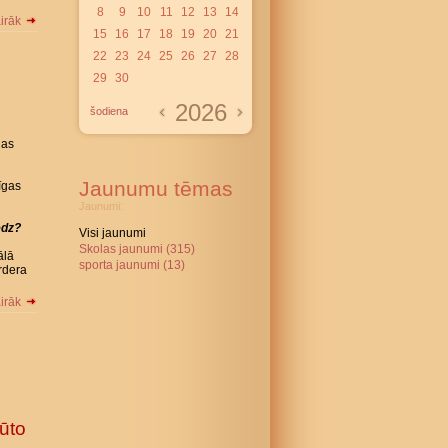
8
9
10
11
12
13
14
airāk
15
16
17
18
19
20
21
22
23
24
25
26
27
28
29
30
2026
šodiena
jas
Jaunumu tēmas
īgas
Jaunumi:
edz?
Visi jaunumi
Skolas jaunumi (315)
ālā
sporta jaunumi (13)
rdera
airāk
ūto