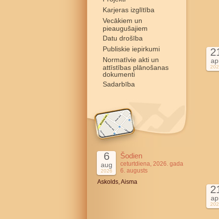
Karjeras izglītība
Vecākiem un
pieaugušajiem
Datu drošība
Publiskie iepirkumi
2
Normatīvie akti un
ap
attīstības plānošanas
202
dokumenti
Sadarbība
6
Šodien
ceturtdiena, 2026. gada
aug
6. augusts
2026
Askolds, Aisma
2
ap
202