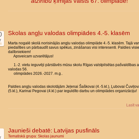
atzinību
ķīmijas valsts 67. olimpiādē!
Skolas angļu valodas olimpiādes 4.-5. klasēm
0
r
Marta nogalē skolā norisinājās angļu valodas olimpiāde 4.-5. klasēm. Tajā va
6
piedalīties un pārbaudīt savus spēkus, zināšanas visi interesenti. Paldies vis
dalībniekiem!
Apsveicam uzvarētājus!
1.-2. vietu ieguvēji pārstāvēs mūsu skolu Rīgas valstpilsētas pašvaldības 
valodas 56.
olimpiādes 2026.-2027. m.g..
Paldies angļu valodas skolotājām Jeļenai Šaškovai (4.-5.kl.), Ļubovai Čuviļov
(5.kl.), Karinai Pegovai (4.kl.) par ieguldīto darbu un olimpiādes organizāciju!
Lasīt v
Jaunieši debatē: Latvijas pusfināls
Tematiskā grupa:
Skolas jaunumi
r