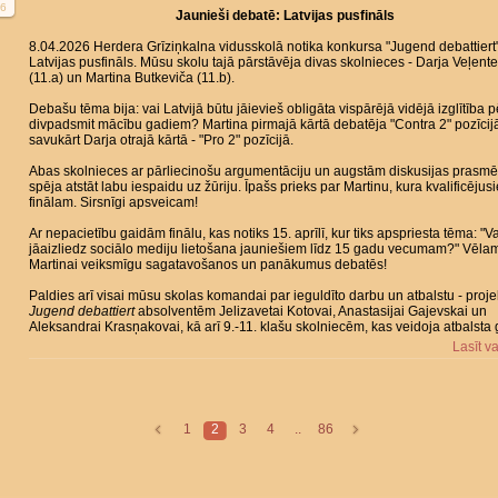
6
Jaunieši debatē: Latvijas pusfināls
8.04.2026 Herdera Grīziņkalna vidusskolā notika konkursa "Jugend debattiert
Latvijas pusfināls. Mūsu skolu tajā pārstāvēja divas skolnieces - Darja Veļente
(11.a) un Martina Butkeviča (11.b).
Debašu tēma bija: vai Latvijā būtu jāievieš obligāta vispārējā vidējā izglītība 
divpadsmit mācību gadiem? Martina pirmajā kārtā debatēja "Contra 2" pozīcij
savukārt Darja otrajā kārtā - "Pro 2" pozīcijā.
Abas skolnieces ar pārliecinošu argumentāciju un augstām diskusijas prasm
spēja atstāt labu iespaidu uz žūriju. Īpašs prieks par Martinu, kura kvalificējus
finālam. Sirsnīgi apsveicam!
Ar nepacietību gaidām finālu, kas notiks 15. aprīlī, kur tiks apspriesta tēma: "V
jāaizliedz sociālo mediju lietošana jauniešiem līdz 15 gadu vecumam?" Vēla
Martinai veiksmīgu sagatavošanos un panākumus debatēs!
Paldies arī visai mūsu skolas komandai par ieguldīto darbu un atbalstu - proje
Jugend debattiert
absolventēm Jelizavetai Kotovai, Anastasijai Gajevskai un
Aleksandrai Krasņakovai, kā arī 9.-11. klašu skolniecēm, kas veidoja atbalsta 
Lasīt v
1
2
3
4
..
86