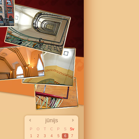
jūnijs
P
O
T
C
P
S
Sv
1
2
3
4
5
6
7