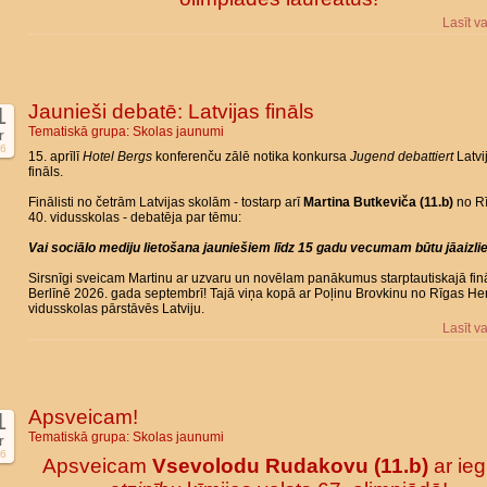
Lasīt v
Jaunieši debatē: Latvijas fināls
1
Tematiskā grupa:
Skolas jaunumi
r
6
15. aprīlī
Hotel Bergs
konferenču zālē notika konkursa
Jugend debattiert
Latvi
fināls.
Finālisti no četrām Latvijas skolām - tostarp arī
Martina Butkeviča (11.b)
no R
40. vidusskolas - debatēja par tēmu:
Vai sociālo mediju lietošana jauniešiem līdz 15 gadu vecumam būtu jāaizli
Sirsnīgi sveicam Martinu ar uzvaru un novēlam panākumus starptautiskajā fin
Berlīnē 2026. gada septembrī! Tajā viņa kopā ar Poļinu Brovkinu no Rīgas He
vidusskolas pārstāvēs Latviju.
Lasīt v
Apsveicam!
1
Tematiskā grupa:
Skolas jaunumi
r
6
Apsveicam
Vsevolodu Rudakovu (11.b)
ar ieg