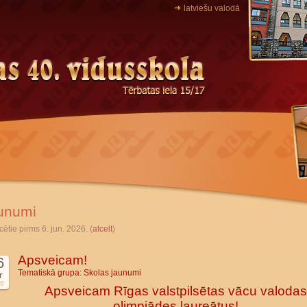
latviešu valodā
unumi
cētie pirms 6. jun. 2026. (
atcelt
)
Apsveicam!
6
Tematiskā grupa:
Skolas jaunumi
r
6
Apsveicam Rīgas valstpilsētas vācu valodas
olimpiādes laureātus!