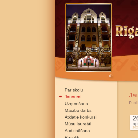
Par skolu
Ja
Jaunumi
Publi
Uzņemšana
Mācību darbs
2
Atklātie konkursi
ap
Mūsu laureāti
202
Audzināšana
Projekti