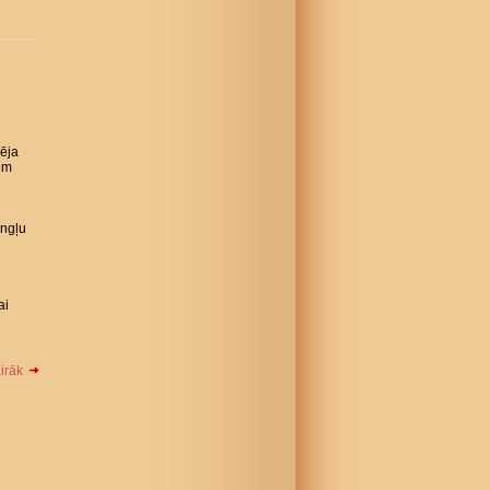
rēja
iem
angļu
ai
airāk