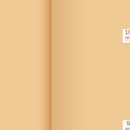
1
ap
202
9
ap