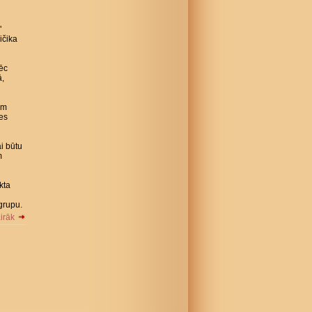
"
ičika
pēc
ā,
ēm
ies
ai būtu
m
kta
grupu.
airāk