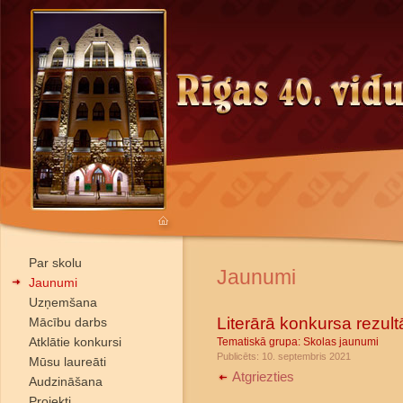
Par skolu
Jaunumi
Jaunumi
Uzņemšana
Literārā konkursa rezultā
Mācību darbs
Atklātie konkursi
Tematiskā grupa:
Skolas jaunumi
Publicēts: 10. septembris 2021
Mūsu laureāti
Atgriezties
Audzināšana
Projekti