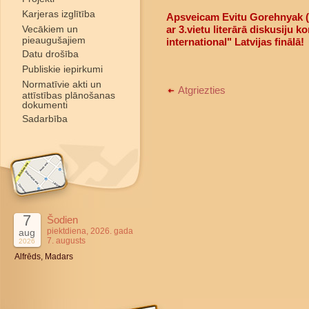
Karjeras izglītība
Apsveicam Evitu Gorehnyak (1
Vecākiem un
ar 3.vietu literārā diskusiju
pieaugušajiem
international" Latvijas finālā!
Datu drošība
Publiskie iepirkumi
Normatīvie akti un
Atgriezties
attīstības plānošanas
dokumenti
Sadarbība
7
Šodien
piektdiena, 2026. gada
aug
7. augusts
2026
Alfrēds, Madars