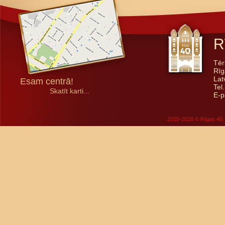
R
Tēr
Rīg
Lat
Esam centrā!
Tel
Skatīt karti...
E-p
2010-2026 © Rīgas 40. 