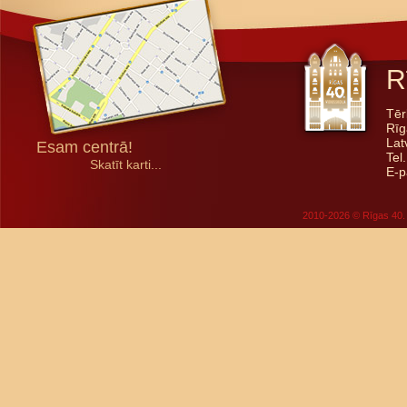
R
Tēr
Rīg
Lat
Esam centrā!
Tel
Skatīt karti...
E-p
2010-2026 © Rīgas 40. 