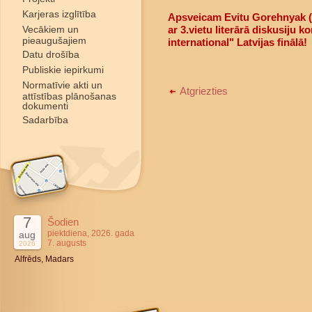
Karjeras izglītība
Apsveicam Evitu Gorehnyak (1
Vecākiem un
ar 3.vietu literārā diskusiju
pieaugušajiem
international" Latvijas finālā!
Datu drošība
Publiskie iepirkumi
Normatīvie akti un
Atgriezties
attīstības plānošanas
dokumenti
Sadarbība
7
Šodien
piektdiena, 2026. gada
aug
7. augusts
2026
Alfrēds, Madars