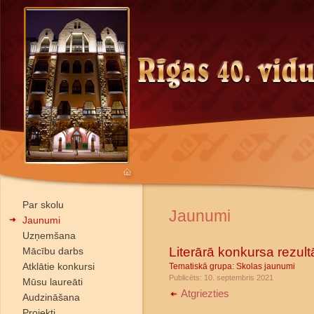
Par skolu
Jaunumi
Jaunumi
Uzņemšana
Literārā konkursa rezultā
Mācību darbs
Atklātie konkursi
Tematiskā grupa:
Skolas jaunumi
Publicēts: 10. septembris 2021
Mūsu laureāti
Atgriezties
Audzināšana
Projekti