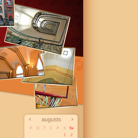
augusts
P
O
T
C
P
S
Sv
1
2