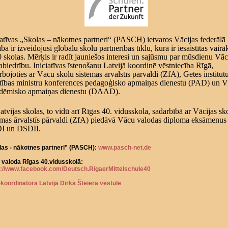
iatīvas „Skolas – nākotnes partneri“ (PASCH) ietvaros Vācijas federālā
ība ir izveidojusi globālu skolu partnerības tīklu, kurā ir iesaistītas vairā
 skolas. Mērķis ir radīt jauniešos interesi un sajūsmu par mūsdienu Vāc
sabiedrību. Iniciatīvas īstenošanu Latvijā koordinē vēstniecība Rīgā,
rbojoties ar Vācu skolu sistēmas ārvalstīs pārvaldi (ZfA), Gētes institūt
ītības ministru konferences pedagoģisko apmaiņas dienestu (PAD) un V
dēmisko apmaiņas dienestu (DAAD).
atvijas skolas, to vidū arī Rīgas 40. vidusskola, sadarbībā ar Vācijas sk
ēmas ārvalstīs pārvaldi (ZfA) piedāvā Vācu valodas diploma eksāmenus
I un DSDII.
las - nākotnes partneri" (PASCH):
www.pasch-net.de
 valoda Rīgas 40.vidusskolā:
s://www.facebook.com/Deutsch.RigaerMittelschule40
koordinatora Latvijā Dirka Šteiera vēstule