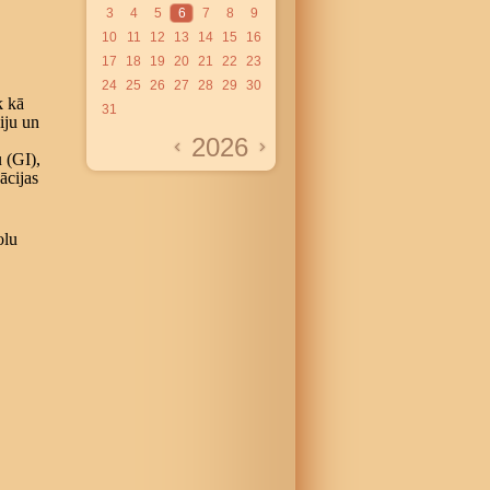
3
4
5
6
7
8
9
10
11
12
13
14
15
16
17
18
19
20
21
22
23
24
25
26
27
28
29
30
k kā
31
iju un
2026
u (GI),
ācijas
olu