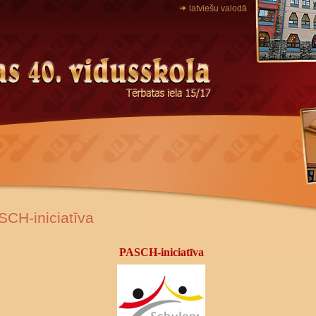
latviešu valodā
SCH-iniciatīva
PASCH-
iniciatīva