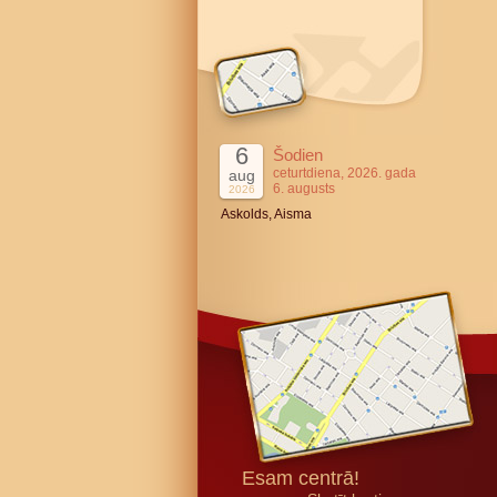
6
Šodien
ceturtdiena, 2026. gada
aug
6. augusts
2026
Askolds, Aisma
Esam centrā!