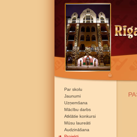
Par skolu
PA
Jaunumi
Uzņemšana
Mācību darbs
Atklātie konkursi
Mūsu laureāti
Audzināšana
Projekti