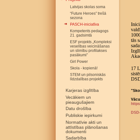
Latvijas skolas soma
“Future Heroes” trešā
sezona
Inic
PASCH-iniciatīva
vald
Kompetents pedagogs
1000
21. gadsimtā
tās 
ESF projekts „Kompleksi
sada
veselības veicināšanas
Izgl
un slimību profilakses
pasākumi”
Aka
Girl Power
17 L
Skola - kopienā!
sist
STEM un pilsoniskās
DSD
līdzdalības projekts
Karjeras izglītība
"Sko
Vecākiem un
Vācu
pieaugušajiem
http
Datu drošība
DSD-
Publiskie iepirkumi
Normatīvie akti un
attīstības plānošanas
dokumenti
Sadarbība