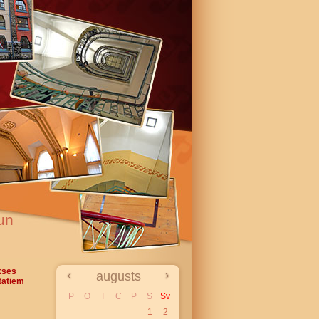
un
kses
augusts
tātiem
P
O
T
C
P
S
Sv
1
2