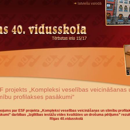
latviešu valodā
F projekts „Kompleksi veselības veicināšanas 
imību profilakses pasākumi”
ņojums par ESF projekta „Kompleksi veselības veicināšanas un slimību profila
kumi” darbības „Izglītības iestāžu vides kvalitātes un drošuma pētījums” rezul
Rīgas 40.vidusskolā