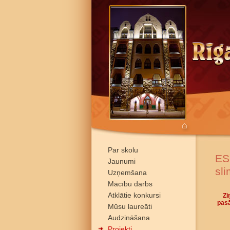
Par skolu
ES
Jaunumi
sl
Uzņemšana
Mācību darbs
Atklātie konkursi
Zi
pasā
Mūsu laureāti
Audzināšana
Projekti