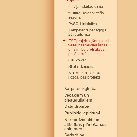
Latvijas skolas soma
“Future Heroes” trešā
sezona
PASCH-iniciatīva
Kompetents pedagogs
21. gadsimtā
ESF projekts „Kompleksi
veselības veicināšanas
un slimību profilakses
pasākumi”
Girl Power
Skola - kopienā!
STEM un pilsoniskās
līdzdalības projekts
Karjeras izglītība
Vecākiem un
pieaugušajiem
Datu drošība
Publiskie iepirkumi
Normatīvie akti un
attīstības plānošanas
dokumenti
Sadarbība