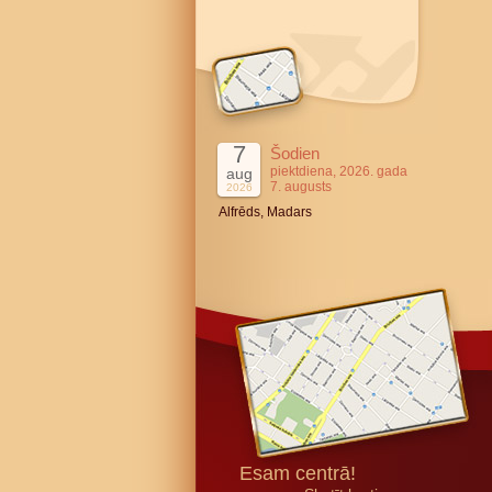
7
Šodien
piektdiena, 2026. gada
aug
7. augusts
2026
Alfrēds, Madars
Esam centrā!