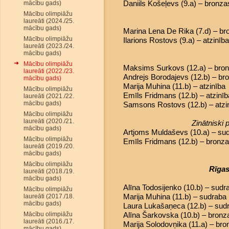
Daniils Košeļevs (9.a) – bronz
mācību gads)
Mācību olimpiāžu
laureāti (2024./25.
mācību gads)
Marina Lena De Rika (7.d) – b
Mācību olimpiāžu
Ilarions Rostovs (9.a) – atzinība
laureāti (2023./24.
mācību gads)
Mācību olimpiāžu
Maksims Surkovs (12.a) – bro
laureāti (2022./23.
Andrejs Borodajevs (12.b) – b
mācību gads)
Marija Muhina (11.b) – atzinība
Mācību olimpiāžu
Emīls Fridmans (12.b) – atzinīb
laureāti (2021./22.
mācību gads)
Samsons Rostovs (12.b) – atzi
Mācību olimpiāžu
laureāti (2020./21.
Zinātniski
mācību gads)
Artjoms Muldaševs (10.a) – sudr
Mācību olimpiāžu
Emīls Fridmans (12.b) – bronzas
laureāti (2019./20.
mācību gads)
Mācību olimpiāžu
Rīgas
laureāti (2018./19.
mācību gads)
Alīna Todosijenko (10.b) – sud
Mācību olimpiāžu
Marija Muhina (11.b) – sudraba
laureāti (2017./18.
mācību gads)
Laura Lukašaņeca (12.b) – sud
Mācību olimpiāžu
Alīna Šarkovska (10.b) – bron
laureāti (2016./17.
Marija Solodovņika (11.a) – br
mācību gads)