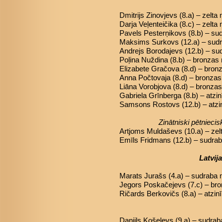
Dmitrijs Zinovjevs (8.a) – zelta
Darja Veļenteičika (8.c) – zelta
Pavels Pesterņikovs (8.b) – s
Maksims Surkovs (12.a) – sud
Andrejs Borodajevs (12.b) – s
Poļina Nuždina (8.b) – bronzas
Elizabete Gračova (8.d) – bron
Anna Počtovaja (8.d) – bronza
Liāna Vorobjova (8.d) – bronza
Gabriela Grīnberga (8.b) – atzin
Samsons Rostovs (12.b) – atzi
Zinātniski pētniec
Artjoms Muldaševs (10.a) – zelt
Emīls Fridmans (12.b) – sudraba
Latvij
Marats Jurašs (4.a) – sudraba
Jegors Poskačejevs (7.c) – br
Ričards Berkovičs (8.a) – atzin
Daniils Košeļevs (9.a) – sudra