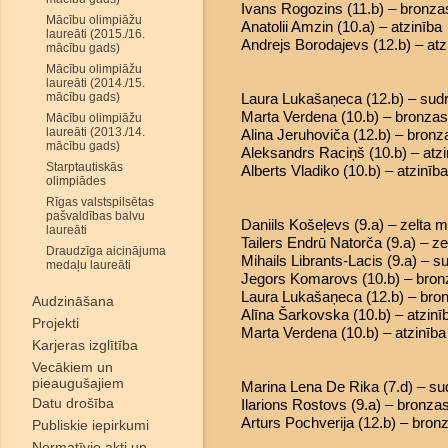
Ivans Rogozins (11.b) – bronz
Mācību olimpiāžu
Anatolii Amzin (10.a) – atzinība
laureāti (2015./16.
Andrejs Borodajevs (12.b) – atz
mācību gads)
Mācību olimpiāžu
laureāti (2014./15.
mācību gads)
Laura Lukašaņeca (12.b) – sud
Marta Verdena (10.b) – bronza
Mācību olimpiāžu
laureāti (2013./14.
Alina Jeruhoviča (12.b) – bron
mācību gads)
Aleksandrs Raciņš (10.b) – atzi
Starptautiskās
Alberts Vladiko (10.b) – atzinība
olimpiādes
Rīgas valstspilsētas
pašvaldības balvu
Daniils Košeļevs (9.a) – zelta 
laureāti
Tailers Endrū Natorča (9.a) – z
Draudzīga aicinājuma
Mihails Librants-Lacis (9.a) – 
medaļu laureāti
Jegors Komarovs (10.b) – bro
Laura Lukašaņeca (12.b) – bro
Audzināšana
Alīna Šarkovska (10.b) – atzinī
Projekti
Marta Verdena (10.b) – atzinība
Karjeras izglītība
Vecākiem un
pieaugušajiem
Marina Lena De Rika (7.d) – s
Datu drošība
Ilarions Rostovs (9.a) – bronz
Arturs Pochverija (12.b) – bro
Publiskie iepirkumi
Normatīvie akti un