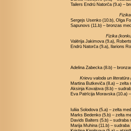
Tailers Endrū Natorča (9.a) – 
Fizik
Sergejs Usenko (10.b), Olga Fom
Sapunovs (11.b) – bronzas med
Fizika (konk
Valērija Jakimova (9.a), Roberts
Endrū Natorča (9.a), Ilarions R
Adelina Zabecka (8.b) – bronz
Krievu valoda un literatūra
Martina Butkeviča (8.a) – zelta
Aksinja Kovaļova (8.b) – sudra
Eva Patrīcija Moravska (10.a) 
Iuliia Solodova (5.a) – zelta me
Marks Bedenko (5.b) – zelta m
Davids Balters (5.b) – sudraba
Marija Muhina (11.b) – sudraba
Kristina Kirpitsova (5.a) – atzinī