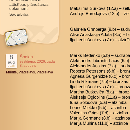
attīstības plānošanas
Maksiims Surkovs (12.a) – zel
dokumenti
Andrejs Borodajevs (12.b) – ze
Sadarbība
Gabriela Grīnberga (8.b) – sud
Alise Anastasija Adata (8.a) – 
Iļja Lentjušenkovs (7.c) – atzinī
Marks Bedenko (5.b) – sudrab
8
Šodien
Aleksandrs Librants-Lacis (6.b
sestdiena, 2026. gada
aug
Aleksandrs Aņikins (7.a) – sud
8. augusts
2026
Roberts Pētersons (6.b) – bro
Mudīte, Vladislavs, Vladislava
Agnesa Gurgenidze (6.c) – bro
Linda Rikmane (7.b) – bronzas
Iļja Lentjušenkovs (7.c) – bron
Martina Butkeviča (8.a) – bron
Aleksejs Oglobļins (11.a) – br
Iuliia Solodova (5.a) – atzinība
Leons Mļečko (5.b) – atzinība
Valentins Grigs (7.d) – atzinība
Marija Germane (8.b) – atzinība
Marija Muhina (11.b) – atzinība