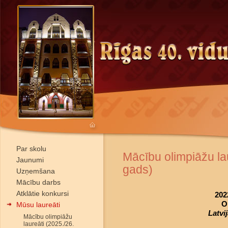
Par skolu
Mācību olimpiāžu la
Jaunumi
gads)
Uzņemšana
Mācību darbs
Atklātie konkursi
202
O
Mūsu laureāti
Latvi
Mācību olimpiāžu
laureāti (2025./26.