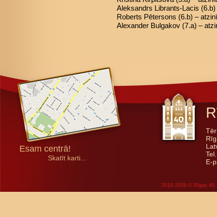
Aleksandrs Librants-Lacis (6.b) 
Roberts Pētersons (6.b) – atzin
Alexander Bulgakov (7.a) – atzi
R
Tēr
Rīg
Lat
Esam centrā!
Tel
Skatīt karti...
E-p
2010-2026 © Rīgas 40. 