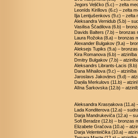
Jegors Veļičko (5.c) – zelta me
Leonīds Kirillovs (6.c) – zelta 
Iļja Lentjušenkovs (9.c) – zelta
Aleksandra Vernidub (5.b) – s
Vasilisa Ščadilova (6.b) – bron
Davids Balters (7.b) – bronzas
Laura Rožoka (8.a) – bronzas 
Alexander Bulgakov (9.a) – br
Aleksejs Tupiks (9.a) – bronza
Kira Romanova (6.b) – atzinība
Dmitry Bulgakov (7.b) – atzinīb
Aleksandrs Librants-Lacis (8.b) 
Dana Mihailova (9.c) – atzinība
Jaroslavs Jakovļevs (9.d) – atz
Daņila Merkulovs (11.b) – atzin
Alīna Šarkovska (12.b) – atzinī
Aleksandra Krasņakova (11.a) 
Lada Konditerova (12.a) – sud
Darja Mandrukeviča (12.a) – s
Sofi Beradze (12.b) – bronzas 
Elizabete Gračova (10.a) – atzi
Darja Veļenteičika (10.a) – atzi
Tamara Maste (12.a) – atzinība