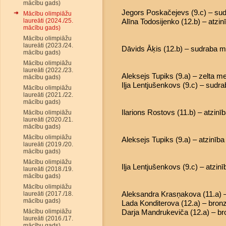
mācību gads)
Jegors Poskačejevs (9.c) – su
Mācību olimpiāžu
laureāti (2024./25.
Alīna Todosijenko (12.b) – atzin
mācību gads)
Mācību olimpiāžu
laureāti (2023./24.
Dāvids Āķis (12.b) – sudraba 
mācību gads)
Mācību olimpiāžu
laureāti (2022./23.
Aleksejs Tupiks (9.a) – zelta m
mācību gads)
Iļja Lentjušenkovs (9.c) – sudr
Mācību olimpiāžu
laureāti (2021./22.
mācību gads)
Ilarions Rostovs (11.b) – atzinī
Mācību olimpiāžu
laureāti (2020./21.
mācību gads)
Mācību olimpiāžu
Aleksejs Tupiks (9.a) – atzinība
laureāti (2019./20.
mācību gads)
Mācību olimpiāžu
Iļja Lentjušenkovs (9.c) – atzinī
laureāti (2018./19.
mācību gads)
Mācību olimpiāžu
Aleksandra Krasņakova (11.a) 
laureāti (2017./18.
mācību gads)
Lada Konditerova (12.a) – bro
Mācību olimpiāžu
Darja Mandrukeviča (12.a) – b
laureāti (2016./17.
mācību gads)