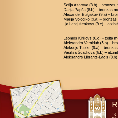
Sofija Azarova (8.b) – bronzas
Darija Papša (8.b) – bronzas m
Alexander Bulgakov (9.a) – br
Marija Volodjko (9.a) – bronza
Iļja Lentjušenkovs (9.c) – atzinī
Leonīds Kirillovs (6.c) – zelta 
Aleksandra Vernidub (5.b) – b
Aleksejs Tupiks (9.a) – bronza
Vasilisa Ščadilova (6.b) – atzinī
Aleksandrs Librants-Lacis (8.b) 
R
Tēr