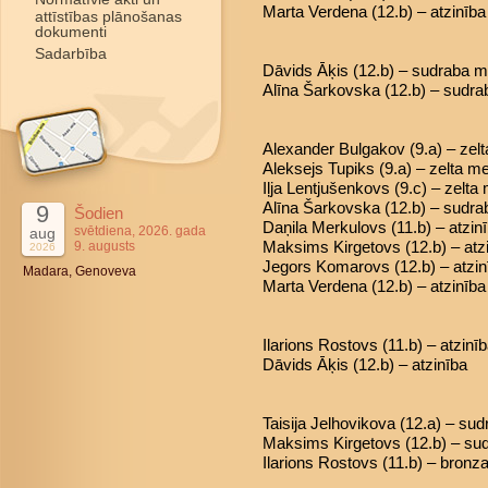
Marta Verdena (12.b) – atzinība
attīstības plānošanas
dokumenti
Sadarbība
Dāvids Āķis (12.b) – sudraba 
Alīna Šarkovska (12.b) – sudr
Alexander Bulgakov (9.a) – zel
Aleksejs Tupiks (9.a) – zelta m
Iļja Lentjušenkovs (9.c) – zelta
Alīna Šarkovska (12.b) – sudr
9
Šodien
Daņila Merkulovs (11.b) – atzin
svētdiena, 2026. gada
aug
Maksims Kirgetovs (12.b) – atz
9. augusts
2026
Jegors Komarovs (12.b) – atzin
Madara, Genoveva
Marta Verdena (12.b) – atzinība
Ilarions Rostovs (11.b) – atzinī
Dāvids Āķis (12.b) – atzinība
Taisija Jelhovikova (12.a) – su
Maksims Kirgetovs (12.b) – su
Ilarions Rostovs (11.b) – bron