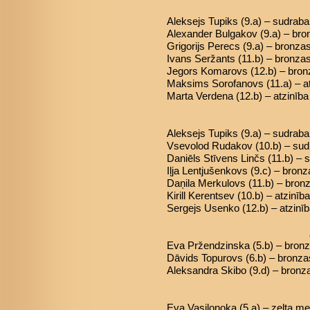
Aleksejs Tupiks (9.a) – sudrab
Alexander Bulgakov (9.a) – br
Grigorijs Perecs (9.a) – bronz
Ivans Seržants (11.b) – bronza
Jegors Komarovs (12.b) – bro
Maksims Sorofanovs (11.a) – at
Marta Verdena (12.b) – atzinība
Aleksejs Tupiks (9.a) – sudrab
Vsevolod Rudakov (10.b) – su
Daniēls Stīvens Linčs (11.b) –
Iļja Lentjušenkovs (9.c) – bron
Daņila Merkulovs (11.b) – bron
Kirill Kerentsev (10.b) – atzinība
Sergejs Usenko (12.b) – atzinī
Eva Pržendzinska (5.b) – bron
Dāvids Topurovs (6.b) – bronz
Aleksandra Skibo (9.d) – bron
Eva Vasiļonoka (5.a) – zelta m