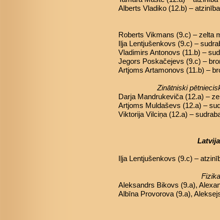
Alberts Vladiko (12.b) – atzinība
Roberts Vikmans (9.c) – zelta 
Iļja Lentjušenkovs (9.c) – sudr
Vladimirs Antonovs (11.b) – su
Jegors Poskačejevs (9.c) – br
Artjoms Artamonovs (11.b) – b
Zinātniski pētniec
Darja Mandrukeviča (12.a) – zel
Artjoms Muldaševs (12.a) – sudr
Viktorija Vilciņa (12.a) – sudrab
Latvij
Iļja Lentjušenkovs (9.c) – atzinī
Fizik
Aleksandrs Bikovs (9.a), Alexan
Albīna Provorova (9.a), Aleksej