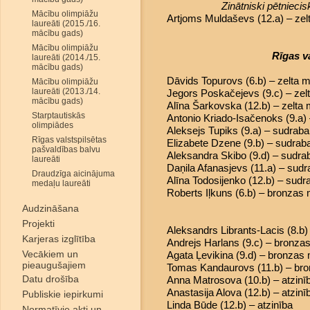
Zinātniski pētniec
Mācību olimpiāžu
Artjoms Muldaševs (12.a) – zelt
laureāti (2015./16.
mācību gads)
Mācību olimpiāžu
Rīgas v
laureāti (2014./15.
mācību gads)
Dāvids Topurovs (6.b) – zelta 
Mācību olimpiāžu
laureāti (2013./14.
Jegors Poskačejevs (9.c) – zel
mācību gads)
Alīna Šarkovska (12.b) – zelta
Starptautiskās
Antonio Kriado-Isačenoks (9.a)
olimpiādes
Aleksejs Tupiks (9.a) – sudrab
Rīgas valstspilsētas
Elizabete Dzene (9.b) – sudrab
pašvaldības balvu
Aleksandra Skibo (9.d) – sudr
laureāti
Daņila Afanasjevs (11.a) – sud
Draudzīga aicinājuma
Alīna Todosijenko (12.b) – sud
medaļu laureāti
Roberts Iļkuns (6.b) – bronzas
Audzināšana
Projekti
Aleksandrs Librants-Lacis (8.b
Karjeras izglītība
Andrejs Harlans (9.c) – bronza
Vecākiem un
Agata Ļevikina (9.d) – bronzas
pieaugušajiem
Tomas Kandaurovs (11.b) – br
Datu drošība
Anna Matrosova (10.b) – atzinī
Anastasija Alova (12.b) – atzinī
Publiskie iepirkumi
Linda Būde (12.b) – atzinība
Normatīvie akti un