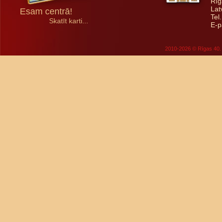
Rīg
Lat
Esam centrā!
Tel
Skatīt karti...
E-p
2010-2026 © Rīgas 40. 