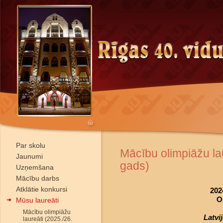
Par skolu
Mācību olimpiāžu la
Jaunumi
gads)
Uzņemšana
Mācību darbs
Atklātie konkursi
202
O
Mūsu laureāti
Mācību olimpiāžu
Latvi
laureāti (2025./26.