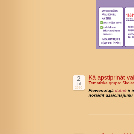
Kā apstiprināt va
2
Tematiskā grupa:
Skola
jul
2026
Pievienotajā
datnē
ir 
noraidīt uzaicinājumu 