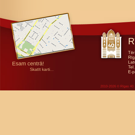
R
Tēr
Rīg
Lat
Esam centrā!
Tel
Skatīt karti...
E-p
2010-2026 © Rīgas 40. 