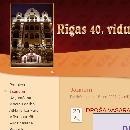
Par skolu
Jaunumi
Jaunumi
Publicētie pirms 18. apr. 2027. (
atcelt
)
Uzņemšana
Mācību darbs
DROŠA VASARA
20
Atklātie konkursi
jul
Mūsu laureāti
2026
Audzināšana
Projekti