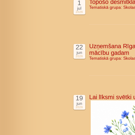
Topošo desmitkla
1
Tematiskā grupa:
Skola
jul
2026
Uzņemšana Rīgas
22
mācību gadam
jun
2026
Tematiskā grupa:
Skola
Lai līksmi svētki
19
jun
2026