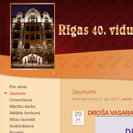
Par skolu
Jaunumi
Jaunumi
Publicētie pirms 27. apr. 2027. (
atcelt
)
Uzņemšana
Mācību darbs
DROŠA VASARA
20
Atklātie konkursi
jul
Mūsu laureāti
2026
Audzināšana
Projekti