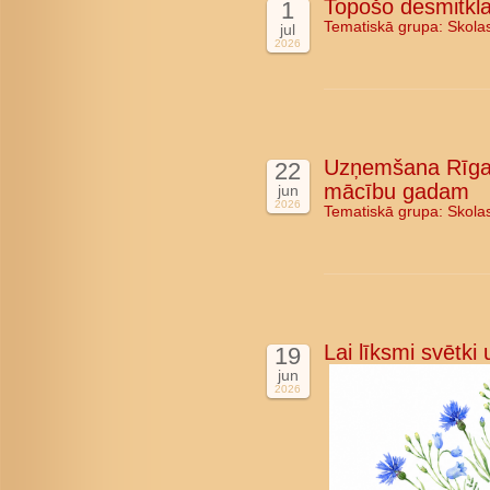
Topošo desmitkla
1
Tematiskā grupa:
Skola
jul
2026
Uzņemšana Rīgas
22
mācību gadam
jun
2026
Tematiskā grupa:
Skola
Lai līksmi svētki
19
jun
2026