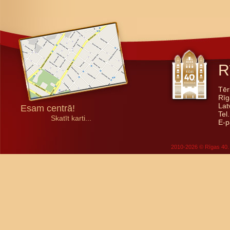
R
Tēr
Rīg
Lat
Esam centrā!
Tel
Skatīt karti...
E-p
2010-2026 © Rīgas 40. 