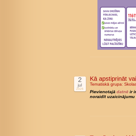
Kā apstiprināt va
2
Tematiskā grupa:
Skola
jul
2026
Pievienotajā
datnē
ir 
noraidīt uzaicinājumu 